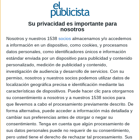
30 DE ENERO DE 2020
Ficha técnica ‘Tus emociones te hacen
Su privacidad es importante para
fuerte, con regla o sin ella’
nosotros
Nosotros y nuestros 1538
socios
almacenamos y/o accedemos
a información en un dispositivo, como cookies, y procesamos
datos personales, como identificadores únicos e información
Anunciante: Procter and Gamble (P&G)
estándar enviada por un dispositivo para publicidad y contenido
personalizado, medición de publicidad y contenido,
Marca: Ausonia
investigación de audiencia y desarrollo de servicios.
Con su
permiso, nosotros y nuestros socios podemos utilizar datos de
Associate brand director: Annia Sella
localización geográfica precisa e identificación mediante las
características de dispositivos. Puede hacer clic para otorgarnos
Brand manager: Jordi Ballestero
su consentimiento a nosotros y a nuestros 1538 socios para
que llevemos a cabo el procesamiento previamente descrito. De
Assistant brand manager: Eirini Sotiriou
forma alternativa, puede acceder a información más detallada y
cambiar sus preferencias antes de otorgar o negar su
Agencia: VMLY&R
consentimiento.
Tenga en cuenta que algún procesamiento de
sus datos personales puede no requerir de su consentimiento,
Creative team: Ana González y Beatriz González
pero usted tiene el derecho de rechazar tal procesamiento. Sus