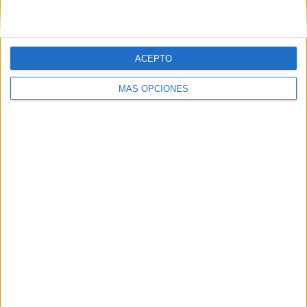
VÍDEO DESTACADO
ACEPTO
MÁS OPCIONES
ARTÍCULOS ALEATORIOS