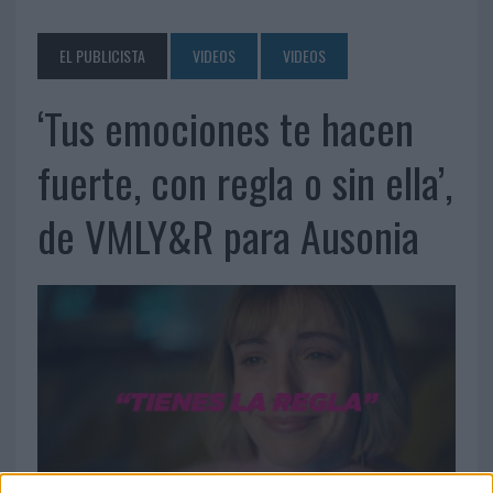
EL PUBLICISTA
VIDEOS
VIDEOS
‘Tus emociones te hacen
fuerte, con regla o sin ella’,
de VMLY&R para Ausonia