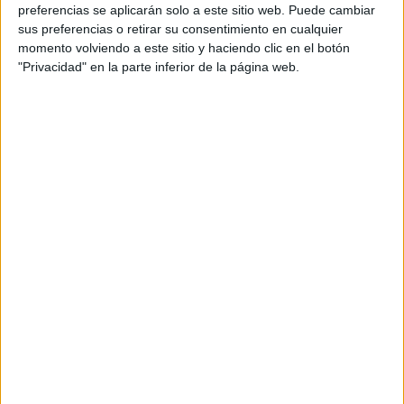
preferencias se aplicarán solo a este sitio web. Puede cambiar
Brand experience managing director: Nieves
sus preferencias o retirar su consentimiento en cualquier
Durán
momento volviendo a este sitio y haciendo clic en el botón
"Privacidad" en la parte inferior de la página web.
Creative planner: Vanessa González
Connections: Pamela Baltazar
Brand director: Mª Ángeles Cobo
Producer: Claudia Hoyos
Realizador: Astrid
DOP: Ángel Iguacel
Fotógrafo: Iván Castellano
Productora: Lee Films
Hashtags: #Ausonia #Tieneslareglaono