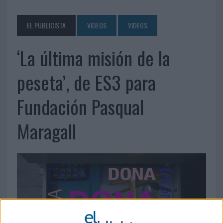
EL PUBLICISTA
VIDEOS
VIDEOS
‘La última misión de la
peseta’, de ES3 para
Fundación Pasqual
Maragall