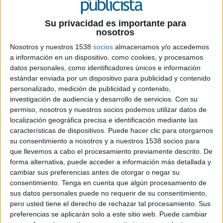
Su privacidad es importante para
nosotros
3 DE JULIO DE 2020
Nosotros y nuestros 1538
socios
almacenamos y/o accedemos
Ficha técnica ‘La última misión de la peseta’
a información en un dispositivo, como cookies, y procesamos
datos personales, como identificadores únicos e información
estándar enviada por un dispositivo para publicidad y contenido
personalizado, medición de publicidad y contenido,
Anunciante: Fundación Pasqual Maragall
investigación de audiencia y desarrollo de servicios.
Con su
permiso, nosotros y nuestros socios podemos utilizar datos de
Contacto cliente: Líria Fuentes / Júlia Padullés /
localización geográfica precisa e identificación mediante las
Sandra Ramos
características de dispositivos. Puede hacer clic para otorgarnos
su consentimiento a nosotros y a nuestros 1538 socios para
Agencia: ES3
que llevemos a cabo el procesamiento previamente descrito. De
forma alternativa, puede acceder a información más detallada y
Equipo de Estrategia: Sergio García / Carla
cambiar sus preferencias antes de otorgar o negar su
consentimiento.
Tenga en cuenta que algún procesamiento de
Alonso
sus datos personales puede no requerir de su consentimiento,
pero usted tiene el derecho de rechazar tal procesamiento. Sus
Equipo creativo: Jacobo Pérez / Paula Marín /
preferencias se aplicarán solo a este sitio web. Puede cambiar
Elena García / Mario Fides