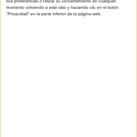
sus preferencias o retirar su consentimiento en cualquier
momento volviendo a este sitio y haciendo clic en el botón
Equipo de desarrollo: Rubén Vaquero / Nuno
"Privacidad" en la parte inferior de la página web.
Tavares
Equipo de cuentas: Raquel Santos
Equipo de PR: TRUE
Medios: Digital y PR
Título: La última misión de la peseta