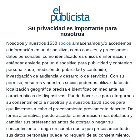
19 DE MAYO DE 2026
FICHA TÉCNICA
Su privacidad es importante para
nosotros
Anunciante: Azulmarino, red de agencias de
Nosotros y nuestros 1538
socios
almacenamos y/o accedemos
W2M
a información en un dispositivo, como cookies, y procesamos
Directora de marca Azulmarino: Marta Pérez
datos personales, como identificadores únicos e información
Directora de marketing W2M: Ana García
estándar enviada por un dispositivo para publicidad y contenido
personalizado, medición de publicidad y contenido,
Agencia creativa: Pingüino Torreblanca
investigación de audiencia y desarrollo de servicios.
Con su
Directores generales creativos: José Luis Moro y
permiso, nosotros y nuestros socios podemos utilizar datos de
Pablo Torreblanca
localización geográfica precisa e identificación mediante las
Director general: Ignacio Olazábal
características de dispositivos. Puede hacer clic para otorgarnos
Equipo de cuentas: Laura del Burgo y Lara Pardo
su consentimiento a nosotros y a nuestros 1538 socios para
Directores creativos: Andrés del Moral y Pablo
que llevemos a cabo el procesamiento previamente descrito. De
Martínez
forma alternativa, puede acceder a información más detallada y
Redactor: Nicolás Allés
cambiar sus preferencias antes de otorgar o negar su
Director de arte: Mario Güerri
consentimiento.
Tenga en cuenta que algún procesamiento de
Productora: Kiwi
sus datos personales puede no requerir de su consentimiento,