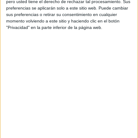
Realizador: Loïc
pero usted tiene el derecho de rechazar tal procesamiento. Sus
preferencias se aplicarán solo a este sitio web. Puede cambiar
Estudio de sonido: La Panadería
sus preferencias o retirar su consentimiento en cualquier
Título: Viajar es Azulmarino
momento volviendo a este sitio y haciendo clic en el botón
"Privacidad" en la parte inferior de la página web.