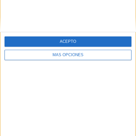
VÍDEO DESTACADO
ACEPTO
MÁS OPCIONES
ARTÍCULOS ALEATORIOS