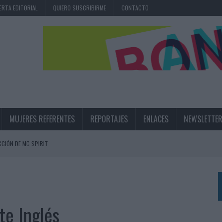
ERTA EDITORIAL
QUIERO SUSCRIBIRME
CONTACTO
MUJERES REFERENTES
REPORTAJES
ENLACES
NEWSLETTE
CIÓN DE MG SPIRIT
NA CAMPAÑA QUE CELEBRA SU REGRESO A PRIMERA DIVISIÓN
TERNACIONAL DE LA CERVEZA
360º CENTRADA EN EL ORIGEN BARCELONÉS
rte Inglés
 UNA EXPERIENCIA DE MARCA EN IBIZA