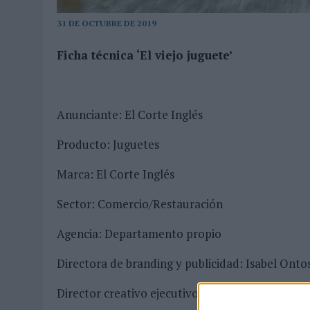
MONEDA”
31 DE OCTUBRE DE 2019
07/08/2026
|
‘ALEXIA PUTELLAS X GALAXY Z FOLD8 – SIN LÍMITES’, 
Ficha técnica ‘El viejo juguete’
Anunciante: El Corte Inglés
Producto: Juguetes
Marca: El Corte Inglés
Sector: Comercio/Restauración
Agencia: Departamento propio
Directora de branding y publicidad: Isabel Onto
Director creativo ejecutivo: Paul Porral