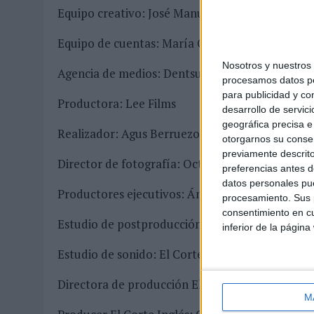
Equipo creativo: José Manuel Álvarez, Ana Lóp
Equipo de cuentas: María Coronado, Alejandra 
Nosotros y nuestro
Agencia de medios: Dentsu Aegis Network
procesamos datos per
para publicidad y co
Productora: Lee Films
desarrollo de servici
geográfica precisa e 
Realizador: Agus Berruezo
otorgarnos su conse
previamente descrito
Director de fotografía: Octavio Arias
preferencias antes d
datos personales pue
Productores ejecutivos: Ángel Recio, Iván Fern
procesamiento. Sus p
consentimiento en cu
Estudio de postproducción: Lee Films
inferior de la página
Estudio de sonido: El Corte Inglés
Directora de producción El Corte Inglés: Eva M
M