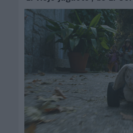
07/08/2026
|
EL VERANO PONE A PRUEBA LA ESTRATEGIA DIGITAL DE
07/08/2026
|
VUELING CONVIERTE LOS RECUERDOS EN SOUVENIRS CO
07/08/2026
|
CUANDO SE APAGUE EL SOL, EL ECLIPSE DE 2026 POND
06/08/2026
|
‘LA VUELTA’, DE FENOMENAL PARA MÁLAGA CF
06/08/2026
|
SIETE DE CADA DIEZ EMPRESAS ESPAÑOLAS NO INTEGRA
06/08/2026
|
LA TELEVISIÓN SIGUE LIDERANDO EL CONSUMO DE MEDI
06/08/2026
|
EL USO DE LA IA GENERATIVA ALCANZA YA AL 62% DE L
06/08/2026
|
SYSTEM1 NOMBRA A KIMBERLY BASTONI COMO NUEVA D
06/08/2026
|
FRIGO Y UNIQLO LANZAN UNA COLECCIÓN PERSONALIZA
06/08/2026
|
LA IA ESTÁ SUBIENDO EL LISTÓN DE LA CREATIVIDAD
05/08/2026
|
BEON WORLDWIDE LANZA RAÍZ URBANA PARA TRANSFOR
05/08/2026
|
FABRA COMUNICACIÓN INCORPORA A CASONÁ Y ASUME 
05/08/2026
|
LOPESAN HOTELS & RESORTS ACERCA EL PARAÍSO CAN
05/08/2026
|
LUIS ARQUILLOS (BURGO DE ARIAS): “LA CONSTRUCCIÓ