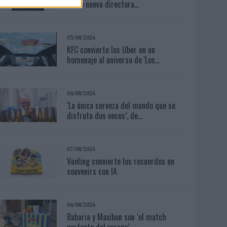
como nueva directora...
03/08/2026
KFC convierte los Uber en un
homenaje al universo de 'Los...
04/08/2026
‘La única cerveza del mundo que se
disfruta dos veces’, de...
07/08/2026
Vueling convierte los recuerdos en
souvenirs con IA
04/08/2026
Babaria y Maxibon son ‘el match
perfecto del verano’