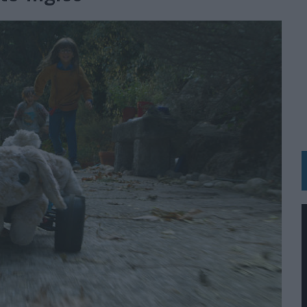
 LAS MARCAS
N IA
RÁ A PRUEBA LA CREATIVIDAD DE LAS MARCAS
N LA INFANCIA EN SU ESTRATEGIA
OS EN VERANO Y SUPERA AL MÓVIL COMO DISPOSITIVO MÁS UTILIZADO
OS ESPAÑOLES
IRECTORA COMERCIAL GLOBAL
BLE INSPIRADA EN CORNETTO, CALIPPO Y SOLERO
MAR EL PATRIMONIO HISTÓRICO EN ACTIVOS CULTURALES Y ECONÓMICOS
LA GESTIÓN DE SUS RELACIONES CON LOS MEDIOS
ARIO EN SU ÚLTIMA CAMPAÑA INTERNACIONAL
N DE MARCA A LARGO PLAZO Y LA MEDICIÓN SON DOS CARAS DE LA MISMA