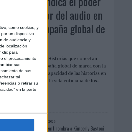
Audible reivindica el poder
transformador del audio en
su nueva campaña global de
ivo, como cookies, y
por un dispositivo
marca
ón de audiencia y
de localización
 clic para
udible ha presentado ‘Historias que conectan
bo el procesamiento
cambiar sus
ontigo’, su nueva campaña global de marca con la
esamiento de sus
ue pone el foco en la capacidad de las historias en
echazar tal
udio para transformar la vida cotidiana de los...
erencias o retirar su
vacidad" en la parte
LEER MÁS
06/08/2026
System1 nombra a Kimberly Bastoni