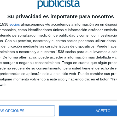
ez, Rebeca Rodríguez
Arriaga
Su privacidad es importante para nosotros
s 1538
socios
almacenamos y/o accedemos a información en un disposit
sonales, como identificadores únicos e información estándar enviada 
ntenido personalizado, medición de publicidad y contenido, investigaci
os.
Con su permiso, nosotros y nuestros socios podemos utilizar datos 
identificación mediante las características de dispositivos. Puede hacer
A
ntimiento a nosotros y a nuestros 1538 socios para que llevemos a ca
. De forma alternativa, puede acceder a información más detallada y 
c
e otorgar o negar su consentimiento.
Tenga en cuenta que algún proc
q
de no requerir de su consentimiento, pero usted tiene el derecho de r
a
ández
referencias se aplicarán solo a este sitio web. Puede cambiar sus pref
alquier momento volviendo a este sitio y haciendo clic en el botón "Pri
 web.
orales
ÁS OPCIONES
ACEPTO