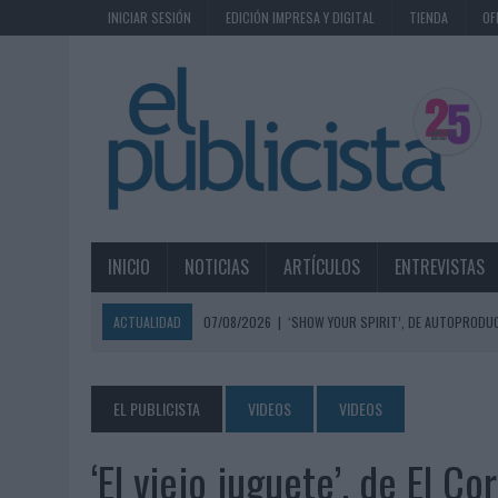
INICIAR SESIÓN
EDICIÓN IMPRESA Y DIGITAL
TIENDA
OF
INICIO
NOTICIAS
ARTÍCULOS
ENTREVISTAS
ACTUALIDAD
07/08/2026
|
‘SHOW YOUR SPIRIT’, DE AUTOPRODUC
07/08/2026
|
EL MÁLAGA CF CULMINA SU TRILOGÍA DE MARCA CON U
07/08/2026
|
MAHOU REIVINDICA EL RITUAL DE LA CAÑA EN EL DÍA IN
EL PUBLICISTA
VIDEOS
VIDEOS
07/08/2026
|
MG SPIRIT RELANZA SU MARCA CON UNA ESTRATEGIA 
‘El viejo juguete’, de El Co
07/08/2026
|
PATRÓN CONVIERTE EL NUEVO SINGLE DE ARÓN PIPER EN