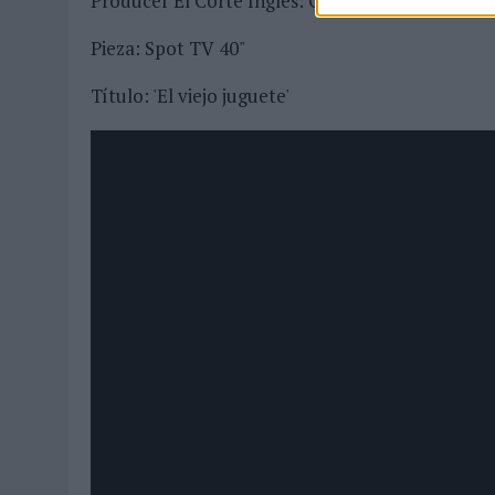
Producer El Corte Inglés: César Lamparero
Pieza: Spot TV 40"
Título: 'El viejo juguete'