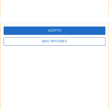
VÍDEO DESTACADO
ACEPTO
MÁS OPCIONES
ARTÍCULOS ALEATORIOS