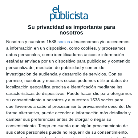
Ficha técnica “Whatever That Means”
Su privacidad es importante para
Anunciante: Audi AG
nosotros
Nosotros y nuestros 1538
socios
almacenamos y/o accedemos
Marca: Audi
a información en un dispositivo, como cookies, y procesamos
datos personales, como identificadores únicos e información
Producto: Audi Q3 Sportback
estándar enviada por un dispositivo para publicidad y contenido
personalizado, medición de publicidad y contenido,
Contactos del anunciante: Felicitas Nogly /
investigación de audiencia y desarrollo de servicios.
Con su
Andrea Böttcher / Yvonne Hippner
permiso, nosotros y nuestros socios podemos utilizar datos de
localización geográfica precisa e identificación mediante las
Agencia: DDB España
características de dispositivos. Puede hacer clic para otorgarnos
su consentimiento a nosotros y a nuestros 1538 socios para
Director general creativo: Jose María Roca de
que llevemos a cabo el procesamiento previamente descrito. De
Viñals
forma alternativa, puede acceder a información más detallada y
cambiar sus preferencias antes de otorgar o negar su
Director Creativo: Sebas May
consentimiento.
Tenga en cuenta que algún procesamiento de
sus datos personales puede no requerir de su consentimiento,
Directores de Arte: Alba Ciércoles / Alex Pibernat