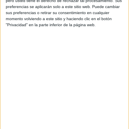
pero usted tiene el derecho de rechazar tal procesamiento. Sus
/ Sara Simoncini / Maria Herrera
preferencias se aplicarán solo a este sitio web. Puede cambiar
sus preferencias o retirar su consentimiento en cualquier
Copy: Sebas May / Marta Cordomí / Santiago
momento volviendo a este sitio y haciendo clic en el botón
Salas
"Privacidad" en la parte inferior de la página web.
Directora de cuentas: Francesca González
Director de proyecto: Philipp Meyer
Ejecutivo de cuentas: Guillem Mogas
Producer Agencia: Laura Escobar
Planificación estratégica: Cristiana Zito / Adrià
Valls
Productora: Movie Magic
Productora Ejecutiva: Annalisa De Maria