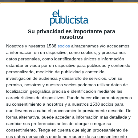
Su privacidad es importante para
2 DE FEBRERO DE 2022
nosotros
Nosotros y nuestros 1538
socios
almacenamos y/o accedemos
Tras seis años de trayectoria profesional
a información en un dispositivo, como cookies, y procesamos
como business managing partner & growth
datos personales, como identificadores únicos e información
director en Havas Media Group, será la
estándar enviada por un dispositivo para publicidad y contenido
encargada de optimizar los procesos,
personalizado, medición de publicidad y contenido,
capacidades, recursos y herramientas de
IKI
investigación de audiencia y desarrollo de servicios.
Con su
Group
, aportando soluciones integradas de
permiso, nosotros y nuestros socios podemos utilizar datos de
marketing y comunicación a clientes y
localización geográfica precisa e identificación mediante las
potenciando las oportunidades de nuevo
características de dispositivos. Puede hacer clic para otorgarnos
su consentimiento a nosotros y a nuestros 1538 socios para
negocio
que llevemos a cabo el procesamiento previamente descrito. De
forma alternativa, puede acceder a información más detallada y
Alma Vázquez se ha incorporado a IKI Media
cambiar sus preferencias antes de otorgar o negar su
como chief transformation officer, uniéndose al
consentimiento.
Tenga en cuenta que algún procesamiento de
proyecto empresarial fundado en 2016 por Jordi
sus datos personales puede no requerir de su consentimiento,