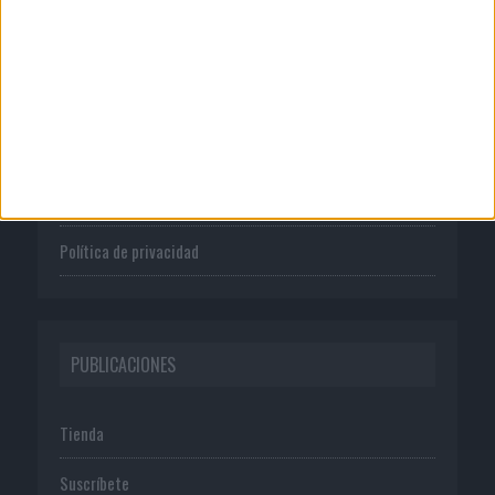
CORPORATIVO
Quienes somos
Publicidad
Normas de uso
Política de privacidad
PUBLICACIONES
Tienda
Suscríbete