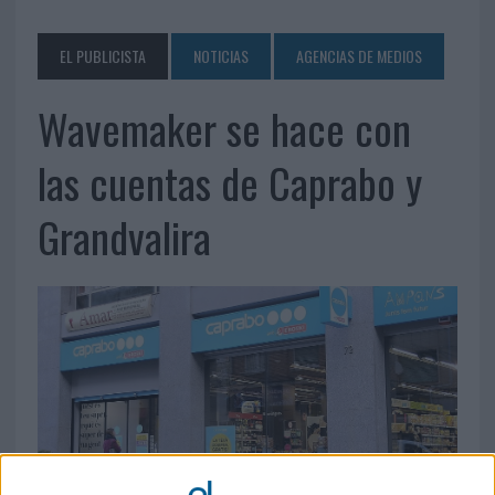
EL PUBLICISTA
NOTICIAS
AGENCIAS DE MEDIOS
Wavemaker se hace con
las cuentas de Caprabo y
Grandvalira