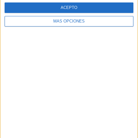
ACEPTO
MÁS OPCIONES
ARTÍCULOS ALEATORIOS
05/08/2026
Luis Arquillos (Burgo de