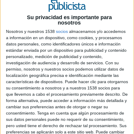
21 DE OCTUBRE DE 2019
Su privacidad es importante para
En ambos casos colaborará en el desarrollo
nosotros
de la estrategia, planificación, negociación y
Nosotros y nuestros 1538
socios
almacenamos y/o accedemos
compra de medios para estos anunciantes
a información en un dispositivo, como cookies, y procesamos
datos personales, como identificadores únicos e información
Wavemaker ha ganado las cuentas de Caprabo y
estándar enviada por un dispositivo para publicidad y contenido
Grandvalira. En ambos casos la agencia de medios
personalizado, medición de publicidad y contenido,
de GroupM colaborará en el desarrollo de la
investigación de audiencia y desarrollo de servicios.
Con su
estrategia, planificación, negociación y compra de
permiso, nosotros y nuestros socios podemos utilizar datos de
medios para estos anunciantes.
localización geográfica precisa e identificación mediante las
características de dispositivos. Puede hacer clic para otorgarnos
Caprabo es la cadena de supermercados de
su consentimiento a nosotros y a nuestros 1538 socios para
referencia en Cataluña. Fundada en 1959, uenta
que llevemos a cabo el procesamiento previamente descrito. De
con un total de 320 supermercados y 7.000
forma alternativa, puede acceder a información más detallada y
trabajadores. Desde el año 2007 la marca forma
cambiar sus preferencias antes de otorgar o negar su
consentimiento.
Tenga en cuenta que algún procesamiento de
parte del Grupo Eroski. El compromiso
sus datos personales puede no requerir de su consentimiento,
empresarial de Caprabo se concentra en la ayuda
pero usted tiene el derecho de rechazar tal procesamiento. Sus
a las familias, a través de su programa de ayuda a
preferencias se aplicarán solo a este sitio web. Puede cambiar