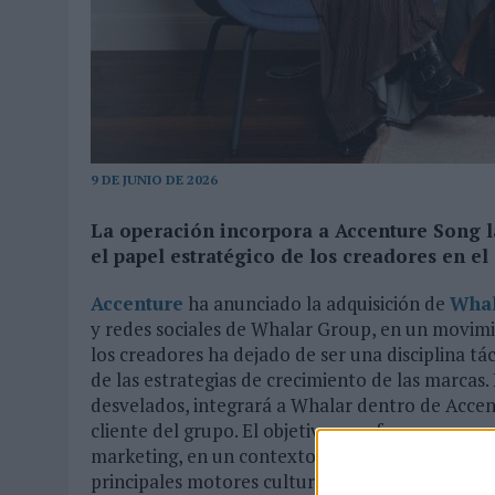
MONEDA”
07/08/2026
|
‘ALEXIA PUTELLAS X GALAXY Z FOLD8 – SIN LÍMITES’, 
9 DE JUNIO DE 2026
La operación incorpora a Accenture Song l
el papel estratégico de los creadores en e
Accenture
ha anunciado la adquisición de
Wha
y redes sociales de Whalar Group, en un movim
los creadores ha dejado de ser una disciplina tá
de las estrategias de crecimiento de las marcas
desvelados, integrará a Whalar dentro de Accent
cliente del grupo. El objetivo es reforzar sus ca
marketing, en un contexto en el que las redes s
principales motores culturales y comerciales.