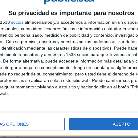
ategia de expansión de Accenture Song en el ámbito
Su privacidad es importante para nosotros
Unlimited en 2024, la compañía continúa ampliando su
s 1538
socios
almacenamos y/o accedemos a información en un disposit
e la relevancia cultural y la capacidad de conectar
sonales, como identificadores únicos e información estándar enviada 
se han convertido en factores clave para el
ntenido personalizado, medición de publicidad y contenido, investigaci
os.
Con su permiso, nosotros y nuestros socios podemos utilizar datos 
identificación mediante las características de dispositivos. Puede hacer
 más ambiciosas del mundo a crecer, y hoy el
ntimiento a nosotros y a nuestros 1538 socios para que llevemos a ca
a señalado Ndidi Oteh, CEO de Accenture Song. "En las
. De forma alternativa, puede acceder a información más detallada y 
e está el comercio moderno y donde los hábitos de los
e otorgar o negar su consentimiento.
Tenga en cuenta que algún proc
ios triunfarán".
de no requerir de su consentimiento, pero usted tiene el derecho de r
L
referencias se aplicarán solo a este sitio web. Puede cambiar sus pref
A
nsión del sector. Según datos del IAB citados por
alquier momento volviendo a este sitio y haciendo clic en el botón "Pri
creadores de contenido en Estados Unidos es uno de
 web.
p
ema mediático y alcanzará los 43.900 millones de
e marketing de Accenture Song en EMEA, ha subrayado
ÁS OPCIONES
ACEPTO
capacidades que combinen autenticidad y escala
ng nos permite combinar la autenticidad de los