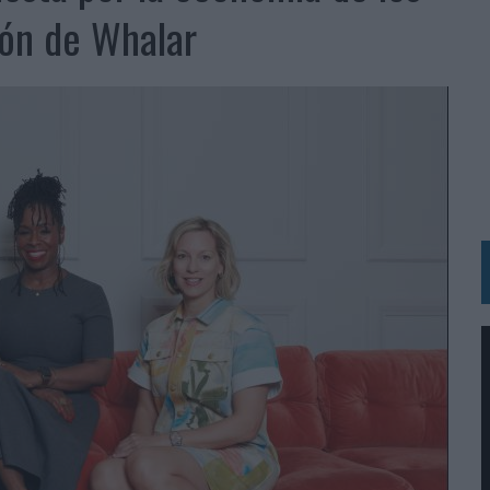
 LAS MARCAS
ión de Whalar
N IA
RÁ A PRUEBA LA CREATIVIDAD DE LAS MARCAS
N LA INFANCIA EN SU ESTRATEGIA
OS EN VERANO Y SUPERA AL MÓVIL COMO DISPOSITIVO MÁS UTILIZADO
OS ESPAÑOLES
IRECTORA COMERCIAL GLOBAL
BLE INSPIRADA EN CORNETTO, CALIPPO Y SOLERO
MAR EL PATRIMONIO HISTÓRICO EN ACTIVOS CULTURALES Y ECONÓMICOS
LA GESTIÓN DE SUS RELACIONES CON LOS MEDIOS
ARIO EN SU ÚLTIMA CAMPAÑA INTERNACIONAL
N DE MARCA A LARGO PLAZO Y LA MEDICIÓN SON DOS CARAS DE LA MISMA