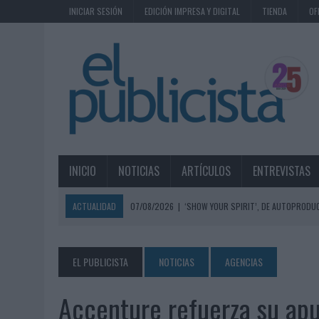
INICIAR SESIÓN
EDICIÓN IMPRESA Y DIGITAL
TIENDA
OF
INICIO
NOTICIAS
ARTÍCULOS
ENTREVISTAS
ACTUALIDAD
07/08/2026
|
‘SHOW YOUR SPIRIT’, DE AUTOPRODUC
07/08/2026
|
EL MÁLAGA CF CULMINA SU TRILOGÍA DE MARCA CON U
07/08/2026
|
MAHOU REIVINDICA EL RITUAL DE LA CAÑA EN EL DÍA IN
EL PUBLICISTA
NOTICIAS
AGENCIAS
07/08/2026
|
MG SPIRIT RELANZA SU MARCA CON UNA ESTRATEGIA 
Accenture refuerza su apu
07/08/2026
|
PATRÓN CONVIERTE EL NUEVO SINGLE DE ARÓN PIPER EN