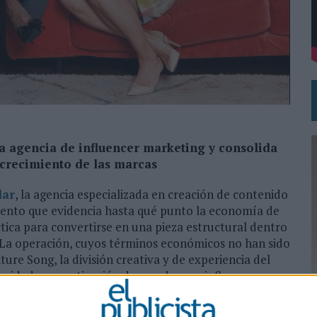
DE CHEIL SPAIN PARA SAMSUNG ELECTRONICS IBERIA
a agencia de influencer marketing y consolida
l crecimiento de las marcas
lar
, la agencia especializada en creación de contenido
iento que evidencia hasta qué punto la economía de
ctica para convertirse en una pieza estructural dentro
. La operación, cuyos términos económicos no han sido
ure Song, la división creativa y de experiencia del
pacidades en activación de creadores e influencer
ociales se han consolidado como uno de los
0