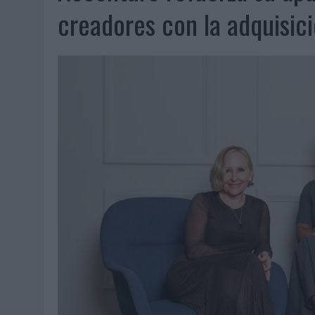
07/08/2026
|
EL VERANO PONE A PRUEBA LA ESTRATEGIA DIGITAL DE
creadores con la adquisic
07/08/2026
|
VUELING CONVIERTE LOS RECUERDOS EN SOUVENIRS CO
07/08/2026
|
CUANDO SE APAGUE EL SOL, EL ECLIPSE DE 2026 POND
06/08/2026
|
‘LA VUELTA’, DE FENOMENAL PARA MÁLAGA CF
06/08/2026
|
SIETE DE CADA DIEZ EMPRESAS ESPAÑOLAS NO INTEGRA
06/08/2026
|
LA TELEVISIÓN SIGUE LIDERANDO EL CONSUMO DE MEDI
06/08/2026
|
EL USO DE LA IA GENERATIVA ALCANZA YA AL 62% DE L
06/08/2026
|
SYSTEM1 NOMBRA A KIMBERLY BASTONI COMO NUEVA D
06/08/2026
|
FRIGO Y UNIQLO LANZAN UNA COLECCIÓN PERSONALIZA
06/08/2026
|
LA IA ESTÁ SUBIENDO EL LISTÓN DE LA CREATIVIDAD
05/08/2026
|
BEON WORLDWIDE LANZA RAÍZ URBANA PARA TRANSFOR
05/08/2026
|
FABRA COMUNICACIÓN INCORPORA A CASONÁ Y ASUME 
05/08/2026
|
LOPESAN HOTELS & RESORTS ACERCA EL PARAÍSO CAN
05/08/2026
|
LUIS ARQUILLOS (BURGO DE ARIAS): “LA CONSTRUCCIÓ