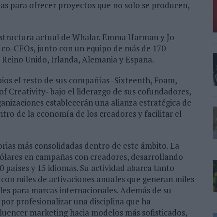
rias para ofrecer proyectos que no solo se producen,
 estructura actual de Whalar. Emma Harman y Jo
 co-CEOs, junto con un equipo de más de 170
, Reino Unido, Irlanda, Alemania y España.
os el resto de sus compañías -Sixteenth, Foam,
 Creativity- bajo el liderazgo de sus cofundadores,
anizaciones establecerán una alianza estratégica de
tro de la economía de los creadores y facilitar el
rias más consolidadas dentro de este ámbito. La
dólares en campañas con creadores, desarrollando
 países y 15 idiomas. Su actividad abarca tanto
on miles de activaciones anuales que generan miles
bles para marcas internacionales. Además de su
or profesionalizar una disciplina que ha
fluencer marketing hacia modelos más sofisticados,