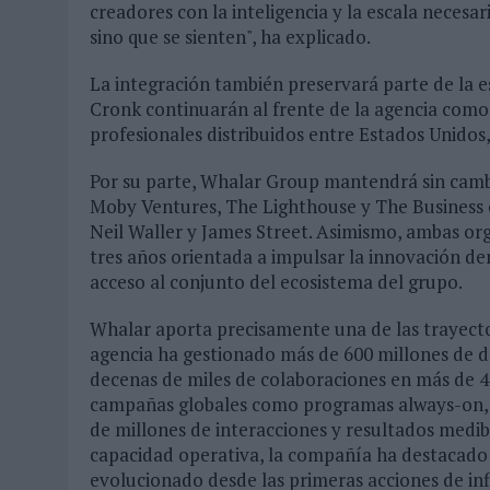
creadores con la inteligencia y la escala necesa
sino que se sienten", ha explicado.
La integración también preservará parte de la
Cronk continuarán al frente de la agencia como
profesionales distribuidos entre Estados Unidos
Por su parte, Whalar Group mantendrá sin cambi
Moby Ventures, The Lighthouse y The Business of
Neil Waller y James Street. Asimismo, ambas org
tres años orientada a impulsar la innovación den
acceso al conjunto del ecosistema del grupo.
Whalar aporta precisamente una de las trayecto
agencia ha gestionado más de 600 millones de 
decenas de miles de colaboraciones en más de 40
campañas globales como programas always-on, c
de millones de interacciones y resultados medi
capacidad operativa, la compañía ha destacado p
evolucionado desde las primeras acciones de in