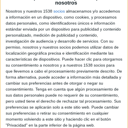
nosotros
Nosotros y nuestros 1538
socios
almacenamos y/o accedemos
a información en un dispositivo, como cookies, y procesamos
4 DE NOVIEMBRE DE 2019
datos personales, como identificadores únicos e información
estándar enviada por un dispositivo para publicidad y contenido
Esta nueva sede se une a las que la empresa
personalizado, medición de publicidad y contenido,
tiene actualmente en Argentina, México,
investigación de audiencia y desarrollo de servicios.
Con su
USA y Alemania
permiso, nosotros y nuestros socios podemos utilizar datos de
localización geográfica precisa e identificación mediante las
características de dispositivos. Puede hacer clic para otorgarnos
Massive
, agencia especializada en estrategias
su consentimiento a nosotros y a nuestros 1538 socios para
digitales que vincula data + creatividad, abre
que llevemos a cabo el procesamiento previamente descrito. De
oficinas en España con sede en el centro de
forma alternativa, puede acceder a información más detallada y
Madrid.
cambiar sus preferencias antes de otorgar o negar su
Inicia su andadura con seis personas de
consentimiento.
Tenga en cuenta que algún procesamiento de
sus datos personales puede no requerir de su consentimiento,
diferentes perfiles, cuenta en España con clientes
pero usted tiene el derecho de rechazar tal procesamiento. Sus
activos como British Petroleum (BP) y Skechers,
preferencias se aplicarán solo a este sitio web. Puede cambiar
entre otros.
sus preferencias o retirar su consentimiento en cualquier
momento volviendo a este sitio y haciendo clic en el botón
“Me encanta poder ver cómo en pocos meses
"Privacidad" en la parte inferior de la página web.