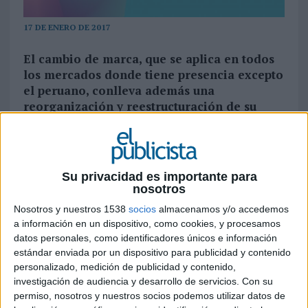
17 DE ENERO DE 2017
El cambio de marca, que se aplica en todos
los mercados donde tiene presencia excepto
el peruano, conlleva además una
reorganización y reestructuración de su
modelo de negocio y portoflio de servicios.
La agencia cuenta con 130 profesionales
repartidos en sus seis oficinas
Su privacidad es importante para
Tras 20 años de actividad en el mercado español
nosotros
e internacional, la agencia española Territorio
Nosotros y nuestros 1538
socios
almacenamos y/o accedemos
Creativo inicia una nueva etapa en su andadura
a información en un dispositivo, como cookies, y procesamos
bajo la denominación
Good Rebels
. El cambio de
datos personales, como identificadores únicos e información
marca afecta a la empresa en todos los mercados
estándar enviada por un dispositivo para publicidad y contenido
en los que opera (España, Colombia, México y
personalizado, medición de publicidad y contenido,
Reino Unido) con excepción de Perú, donde
investigación de audiencia y desarrollo de servicios.
Con su
mantiene la denominación de TC Perú (esta
permiso, nosotros y nuestros socios podemos utilizar datos de