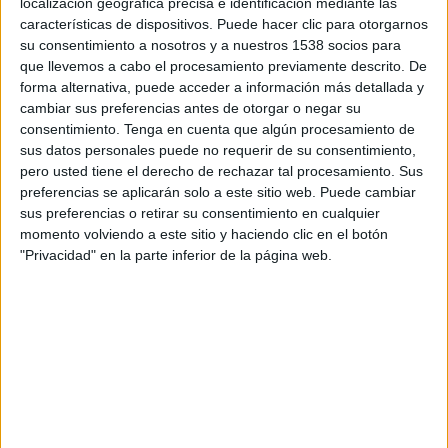
oficina está montada en formato joint venture
localización geográfica precisa e identificación mediante las
con la consultora Apoyo Comunicación,
características de dispositivos. Puede hacer clic para otorgarnos
su consentimiento a nosotros y a nuestros 1538 socios para
perteneciente a Grupo Apoyo). Además del
que llevemos a cabo el procesamiento previamente descrito. De
cambio de nombre la agencia aborda esta nueva
forma alternativa, puede acceder a información más detallada y
etapa con una oferta de servicios reestructurada,
cambiar sus preferencias antes de otorgar o negar su
orquestada en torno a cuatro áreas: intelligence,
consentimiento.
Tenga en cuenta que algún procesamiento de
experiencia, performance y enablement.
sus datos personales puede no requerir de su consentimiento,
pero usted tiene el derecho de rechazar tal procesamiento. Sus
La decisión de cambiar de marca obedece a
preferencias se aplicarán solo a este sitio web. Puede cambiar
razones estratégicas, para optimizar la
sus preferencias o retirar su consentimiento en cualquier
integración de un posicionamiento global que
momento volviendo a este sitio y haciendo clic en el botón
mejore las opciones competitivas de la empresa
"Privacidad" en la parte inferior de la página web.
en los mercados europeos y angloparlantes,
según detallan sus responsables: "Con esta
decisión consolidamos los movimiento
orientados a expandirnos que comenzamos en
2012 con la apertura de Barcelona y de las
oficinas internacionales posteriormente -señala
Fernando Polo, CEO global de Good Rebels -En
solo 7 años hemos multiplicado por más de 9