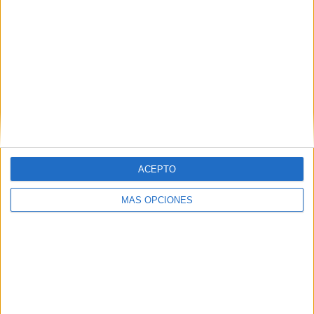
IMPRIMIR
TWEET
SHARE
SHARE
ENVIAR
ACEPTO
PIN
MÁS OPCIONES
SÍGUENOS EN FACEBOOK