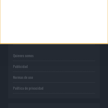
MG Spirit relanza su marca con una
estrategia 360º centrada ...
CORPORATIVO
Quienes somos
Publicidad
Normas de uso
Política de privacidad