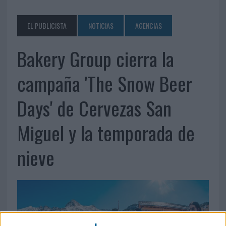
EL PUBLICISTA
NOTICIAS
AGENCIAS
Bakery Group cierra la
campaña 'The Snow Beer
Days' de Cervezas San
Miguel y la temporada de
nieve