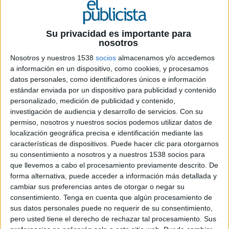
Su privacidad es importante para
nosotros
Nosotros y nuestros 1538
socios
almacenamos y/o accedemos
a información en un dispositivo, como cookies, y procesamos
datos personales, como identificadores únicos e información
16 DE ABRIL DE 2024
estándar enviada por un dispositivo para publicidad y contenido
personalizado, medición de publicidad y contenido,
La agencia ha cerrado con éxito la
investigación de audiencia y desarrollo de servicios.
Con su
temporada de nieve, un entorno complicado
permiso, nosotros y nuestros socios podemos utilizar datos de
localización geográfica precisa e identificación mediante las
y para el que se requiere conocimiento y
características de dispositivos. Puede hacer clic para otorgarnos
experiencia especializada
su consentimiento a nosotros y a nuestros 1538 socios para
que llevemos a cabo el procesamiento previamente descrito. De
La agencia ha dado por finalizada esta
forma alternativa, puede acceder a información más detallada y
temporada invernal en la que se ha erigido como
cambiar sus preferencias antes de otorgar o negar su
una de las agencias creativas especializadas de
consentimiento.
Tenga en cuenta que algún procesamiento de
marca más destacadas, empleando un enfoque
sus datos personales puede no requerir de su consentimiento,
integral que incluye la creatividad de acciones,
pero usted tiene el derecho de rechazar tal procesamiento. Sus