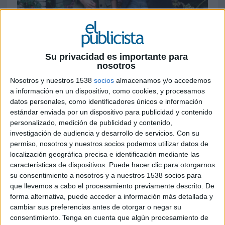
8 DE MAYO DE 2026
La directiva asume el cargo para impulsar el
nuevo plan estratégico del grupo
Su privacidad es importante para
publicitario de capital español,
nosotros
especializado en marketing y publicidad
Nosotros y nuestros 1538
socios
almacenamos y/o accedemos
social, propósito e impacto positivo. Marta
a información en un dispositivo, como cookies, y procesamos
González-Moro pasa a desempeñar
datos personales, como identificadores únicos e información
funciones como consejera delegada del
estándar enviada por un dispositivo para publicidad y contenido
grupo
personalizado, medición de publicidad y contenido,
investigación de audiencia y desarrollo de servicios.
Con su
permiso, nosotros y nuestros socios podemos utilizar datos de
El grupo publicitario 21 Gramos (21gramos) ha
localización geográfica precisa e identificación mediante las
fichado a Bárbara Ruiz como nueva directora
características de dispositivos. Puede hacer clic para otorgarnos
general de la compañía. Se trata de un
su consentimiento a nosotros y a nuestros 1538 socios para
movimiento estratégico para esta
que llevemos a cabo el procesamiento previamente descrito. De
compañía especializada en impacto positivo, ya
forma alternativa, puede acceder a información más detallada y
que la directiva asume esta responsabilidad en un
cambiar sus preferencias antes de otorgar o negar su
momento de crecimiento y consolidación con el
consentimiento.
Tenga en cuenta que algún procesamiento de