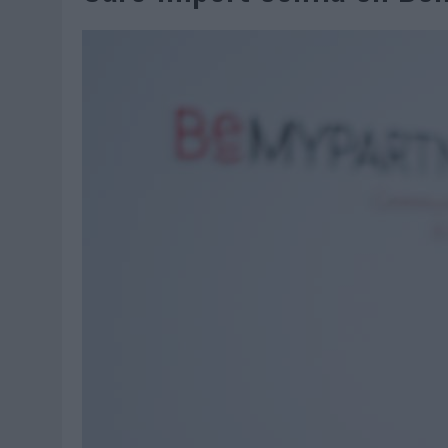
07/08/2026
|
EL VERANO PONE A PRUEBA LA ESTRATEGIA DIGITAL DE
07/08/2026
|
VUELING CONVIERTE LOS RECUERDOS EN SOUVENIRS CO
07/08/2026
|
CUANDO SE APAGUE EL SOL, EL ECLIPSE DE 2026 POND
06/08/2026
|
‘LA VUELTA’, DE FENOMENAL PARA MÁLAGA CF
06/08/2026
|
SIETE DE CADA DIEZ EMPRESAS ESPAÑOLAS NO INTEGRA
06/08/2026
|
LA TELEVISIÓN SIGUE LIDERANDO EL CONSUMO DE MEDI
06/08/2026
|
EL USO DE LA IA GENERATIVA ALCANZA YA AL 62% DE L
06/08/2026
|
SYSTEM1 NOMBRA A KIMBERLY BASTONI COMO NUEVA D
06/08/2026
|
FRIGO Y UNIQLO LANZAN UNA COLECCIÓN PERSONALIZA
06/08/2026
|
LA IA ESTÁ SUBIENDO EL LISTÓN DE LA CREATIVIDAD
05/08/2026
|
BEON WORLDWIDE LANZA RAÍZ URBANA PARA TRANSFOR
05/08/2026
|
FABRA COMUNICACIÓN INCORPORA A CASONÁ Y ASUME 
05/08/2026
|
LOPESAN HOTELS & RESORTS ACERCA EL PARAÍSO CAN
05/08/2026
|
LUIS ARQUILLOS (BURGO DE ARIAS): “LA CONSTRUCCIÓ