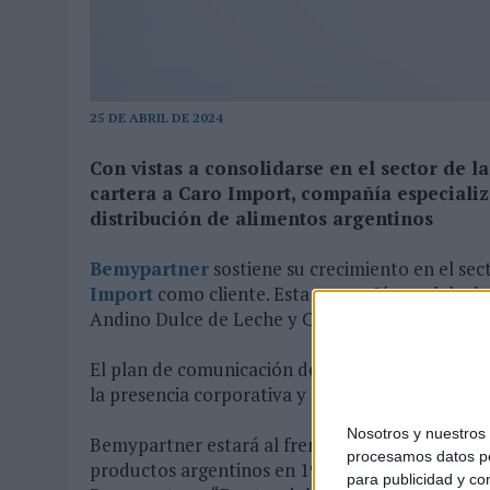
MONEDA”
07/08/2026
|
‘ALEXIA PUTELLAS X GALAXY Z FOLD8 – SIN LÍMITES’, 
25 DE ABRIL DE 2024
Con vistas a consolidarse en el sector de 
cartera a Caro Import, compañía especializ
distribución de alimentos argentinos
Bemypartner
sostiene su crecimiento en el sec
Import
como cliente. Esta compañía engloba la
Andino Dulce de Leche y Conaprole.
El plan de comunicación desarrollado para la ma
la presencia corporativa y de las distintas líne
Nosotros y nuestro
Bemypartner estará al frente de la comunicació
procesamos datos per
productos argentinos en 1991 en La Garriga, Ba
para publicidad y co