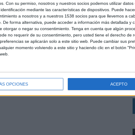
ción, Caro Import es un nuevo cliente que está
os.
Con su permiso, nosotros y nuestros socios podemos utilizar datos 
lores, productos de alta calidad avalados por una
identificación mediante las características de dispositivos. Puede hacer
tner acompañamos los hitos de la empresa para
ntimiento a nosotros y a nuestros 1538 socios para que llevemos a ca
 mayor público, orientando sus actividades
. De forma alternativa, puede acceder a información más detallada y 
establecer relaciones sólidas y duraderas con la
e otorgar o negar su consentimiento.
Tenga en cuenta que algún proc
de no requerir de su consentimiento, pero usted tiene el derecho de r
ra la consecución de las metas de la compañía”.
referencias se aplicarán solo a este sitio web. Puede cambiar sus pref
alquier momento volviendo a este sitio y haciendo clic en el botón "Pri
 web.
C
A
SHARE
ENVIAR
PIN
I
ÁS OPCIONES
ACEPTO
D