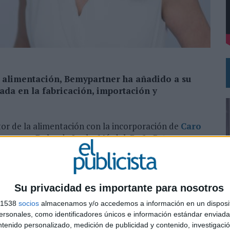
DE CHEIL SPAIN PARA SAMSUNG ELECTRONICS IBERIA
la alimentación, Bemypartner ha añadido a su
ada en la fabricación, importación y
tor de la alimentación con la incorporación de
Caro
s marcas Dulce de Leche Márdel, Doña Petrona,
rca se centra en la comunicación offline y potencia
as de producto de la compañía.
Su privacidad es importante para nosotros
s 1538
socios
almacenamos y/o accedemos a información en un disposit
n de la firma que comenzó con la importación de
0
sonales, como identificadores únicos e información estándar enviada 
rcelona. Para Montserrat Arias, fundadora y CEO de
ntenido personalizado, medición de publicidad y contenido, investigaci