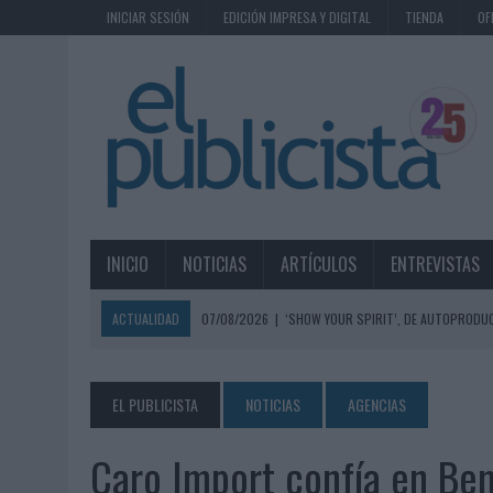
INICIAR SESIÓN
EDICIÓN IMPRESA Y DIGITAL
TIENDA
OF
INICIO
NOTICIAS
ARTÍCULOS
ENTREVISTAS
ACTUALIDAD
07/08/2026
|
‘SHOW YOUR SPIRIT’, DE AUTOPRODUC
07/08/2026
|
EL MÁLAGA CF CULMINA SU TRILOGÍA DE MARCA CON U
07/08/2026
|
MAHOU REIVINDICA EL RITUAL DE LA CAÑA EN EL DÍA IN
EL PUBLICISTA
NOTICIAS
AGENCIAS
07/08/2026
|
MG SPIRIT RELANZA SU MARCA CON UNA ESTRATEGIA 
Caro Import confía en Be
07/08/2026
|
PATRÓN CONVIERTE EL NUEVO SINGLE DE ARÓN PIPER EN