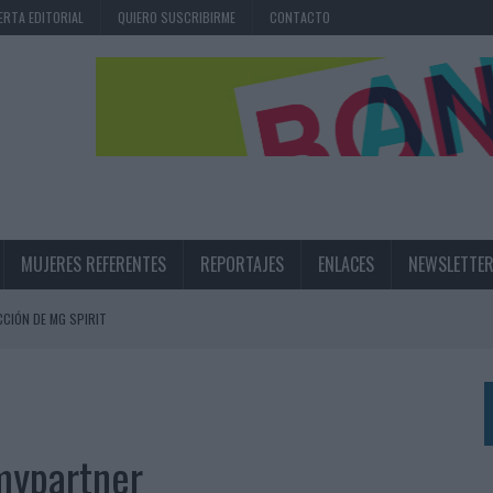
ERTA EDITORIAL
QUIERO SUSCRIBIRME
CONTACTO
MUJERES REFERENTES
REPORTAJES
ENLACES
NEWSLETTE
CIÓN DE MG SPIRIT
NA CAMPAÑA QUE CELEBRA SU REGRESO A PRIMERA DIVISIÓN
TERNACIONAL DE LA CERVEZA
360º CENTRADA EN EL ORIGEN BARCELONÉS
mypartner
 UNA EXPERIENCIA DE MARCA EN IBIZA