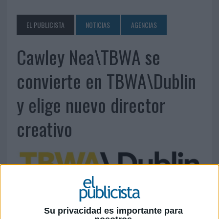
EL PUBLICISTA
NOTICIAS
AGENCIAS
Cawley Nea\TBWA se
convierte en TBWA\Dublin
y elige nuevo director
creativo
5 DE DICIEMBRE DE 2016
Además del rebranding, la agencia presenta
Su privacidad es importante para
otras novedades como la designación de