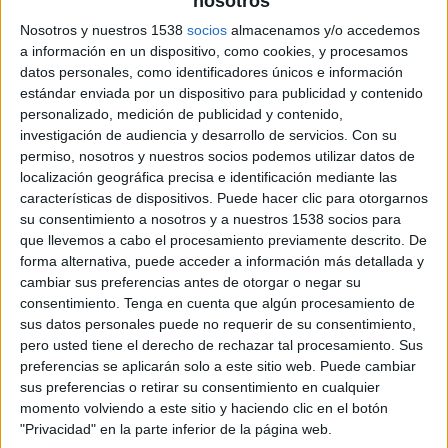
nosotros
John Kane como director creativo ejecutivo
Nosotros y nuestros 1538
socios
almacenamos y/o accedemos
a información en un dispositivo, como cookies, y procesamos
Marcando un nuevo capítulo en el desarrollo de
datos personales, como identificadores únicos e información
la compañía, Cawley Nea \ TBWA ha pasado a
estándar enviada por un dispositivo para publicidad y contenido
convertirse en TBWA \ Dublín. Este rebranding
personalizado, medición de publicidad y contenido,
pretende reflejar la cultura de los ‘refundadores’
investigación de audiencia y desarrollo de servicios.
Con su
de la agencia y dar valor al proceso de
permiso, nosotros y nuestros socios podemos utilizar datos de
transformación creativa continua que ha
localización geográfica precisa e identificación mediante las
caracterizado a la compañía desde su origen, en
características de dispositivos. Puede hacer clic para otorgarnos
1992. Con esta nueva identidad, la agencia
su consentimiento a nosotros y a nuestros 1538 socios para
que llevemos a cabo el procesamiento previamente descrito. De
buscará revitalizar su ADN emprendedor y
forma alternativa, puede acceder a información más detallada y
comunicar su identidad, global y única, a sus
cambiar sus preferencias antes de otorgar o negar su
clientes actuales y futuros.
consentimiento.
Tenga en cuenta que algún procesamiento de
sus datos personales puede no requerir de su consentimiento,
Una de las novedades de la agencia es la marca
pero usted tiene el derecho de rechazar tal procesamiento. Sus
de producción TBWA \ Make; una productora
preferencias se aplicarán solo a este sitio web. Puede cambiar
que nace con el objetivo de generar un mejor
sus preferencias o retirar su consentimiento en cualquier
valor para los clientes y crear contenidos más
momento volviendo a este sitio y haciendo clic en el botón
reactivos en sintonía con los nuevos tiempos.
"Privacidad" en la parte inferior de la página web.