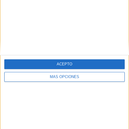
ARTÍCULOS ALEATORIOS
ACEPTO
MÁS OPCIONES
04/08/2026
‘La única cerveza del mundo