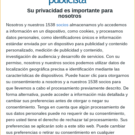
FICHA TÉCNICA
Su privacidad es importante para
nosotros
Anunciante: Movistar
Nosotros y nuestros 1538
socios
almacenamos y/o accedemos
Campaña: Atlético de Madrid
a información en un dispositivo, como cookies, y procesamos
Sector: Patrocinios
datos personales, como identificadores únicos e información
Directora de cuentas: Mónica Payno
estándar enviada por un dispositivo para publicidad y contenido
Supervisora de cuentas: Laura Galiana
personalizado, medición de publicidad y contenido,
Ejecutiva de cuentas: Carolina Contreras
investigación de audiencia y desarrollo de servicios.
Con su
permiso, nosotros y nuestros socios podemos utilizar datos de
Agencia: TBS
localización geográfica precisa e identificación mediante las
Director creativo ejecutivo: Eric Bech
características de dispositivos. Puede hacer clic para otorgarnos
Directora de arte: Lydia Hernández García-Rojo
su consentimiento a nosotros y a nuestros 1538 socios para
Redactora creativa: Marina Santa Cruz
que llevemos a cabo el procesamiento previamente descrito. De
Jefe de producción: Javier Torrijos
forma alternativa, puede acceder a información más detallada y
Ayudante de producción: Alejandra González
cambiar sus preferencias antes de otorgar o negar su
Diseñadores gráficos: Edu Abellán, Sergio
consentimiento.
Tenga en cuenta que algún procesamiento de
Fernández
sus datos personales puede no requerir de su consentimiento,
Diseñadora motion: Diana Villar
pero usted tiene el derecho de rechazar tal procesamiento. Sus
Dirección de fotografía: César Tarancón
preferencias se aplicarán solo a este sitio web. Puede cambiar
sus preferencias o retirar su consentimiento en cualquier
Operador de cámara: Alberto Bravo