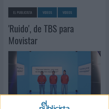
EL PUBLICISTA
VIDEOS
VIDEOS
'Ruido', de TBS para
Movistar
6 DE MAYO DE 2026