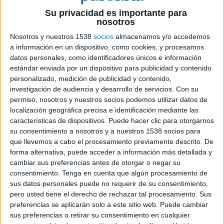
Su privacidad es importante para
nosotros
Nosotros y nuestros 1538
socios
almacenamos y/o accedemos
9 DE JULIO DE 2026
a información en un dispositivo, como cookies, y procesamos
datos personales, como identificadores únicos e información
La agencia independiente trabajará en el
estándar enviada por un dispositivo para publicidad y contenido
posicionamiento creativo, las campañas de
personalizado, medición de publicidad y contenido,
lanzamiento y la estrategia de contenidos
investigación de audiencia y desarrollo de servicios.
Con su
de la nueva marca de automoción del Grupo
permiso, nosotros y nuestros socios podemos utilizar datos de
Chery
localización geográfica precisa e identificación mediante las
características de dispositivos. Puede hacer clic para otorgarnos
Lepas, la nueva marca automovilística impulsada
su consentimiento a nosotros y a nuestros 1538 socios para
por el Grupo Chery, ha elegido a Figari Candy
que llevemos a cabo el procesamiento previamente descrito. De
Store para desarrollar su lanzamiento y
forma alternativa, puede acceder a información más detallada y
posicionamiento creativo en España.
cambiar sus preferencias antes de otorgar o negar su
consentimiento.
Tenga en cuenta que algún procesamiento de
La marca, que prepara su debut comercial en
sus datos personales puede no requerir de su consentimiento,
Europa desde el mercado español, contará con la
pero usted tiene el derecho de rechazar tal procesamiento. Sus
agencia para definir su propuesta de
preferencias se aplicarán solo a este sitio web. Puede cambiar
sus preferencias o retirar su consentimiento en cualquier
comunicación local. Figari Candy Store será