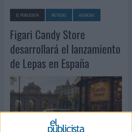
EL PUBLICISTA
NOTICIAS
AGENCIAS
Figari Candy Store
desarrollará el lanzamiento
de Lepas en España