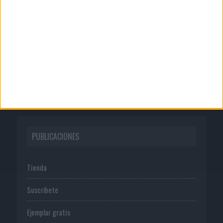
Quienes somos
Publicidad
Normas de uso
Política de privacidad
PUBLICACIONES
Tienda
Suscríbete
Ejemplar gratis