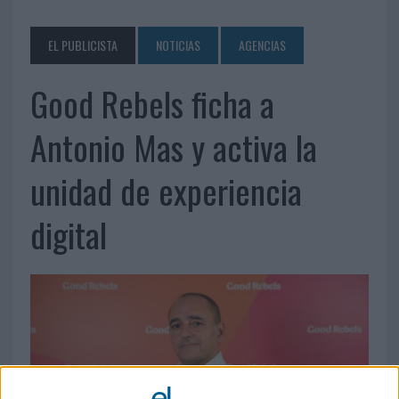
EL PUBLICISTA
NOTICIAS
AGENCIAS
Good Rebels ficha a
Antonio Mas y activa la
unidad de experiencia
digital