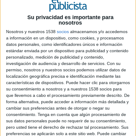
Su privacidad es importante para
nosotros
Nosotros y nuestros 1538
socios
almacenamos y/o accedemos
a información en un dispositivo, como cookies, y procesamos
26 DE NOVIEMBRE DE 2019
datos personales, como identificadores únicos e información
estándar enviada por un dispositivo para publicidad y contenido
Mas liderará el equipo responsable del
personalizado, medición de publicidad y contenido,
diseño de estrategias innovadoras enfocdas
investigación de audiencia y desarrollo de servicios.
Con su
a mejorar la experiencia de usuario
permiso, nosotros y nuestros socios podemos utilizar datos de
localización geográfica precisa e identificación mediante las
Antonio Mas ha asumido la dirección de
características de dispositivos. Puede hacer clic para otorgarnos
Experiencia Digital (DX) dentro de la agencia
su consentimiento a nosotros y a nuestros 1538 socios para
independiente Good Rebels. Se trata de una
que llevemos a cabo el procesamiento previamente descrito. De
posición de nueva creación en la que Mas
forma alternativa, puede acceder a información más detallada y
reforzará desde el diseño de estrategias
cambiar sus preferencias antes de otorgar o negar su
innovadoras en entornos digitales hasta
consentimiento.
Tenga en cuenta que algún procesamiento de
sus datos personales puede no requerir de su consentimiento,
investigaciones para mejorar la experiencia de
pero usted tiene el derecho de rechazar tal procesamiento. Sus
usuario, el desarrollo de interfaces móviles y web
preferencias se aplicarán solo a este sitio web. Puede cambiar
o la propia creación y desarrollo de plataformas