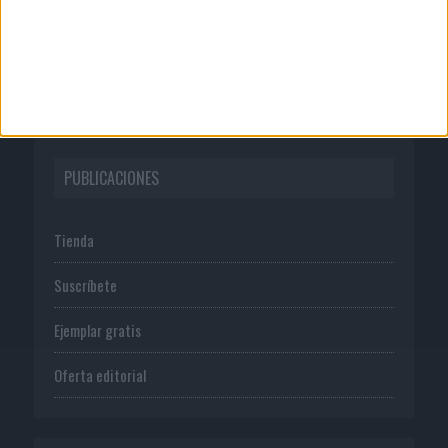
Normas de uso
Política de privacidad
PUBLICACIONES
Tienda
Suscríbete
Ejemplar gratis
Oferta editorial