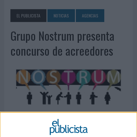
EL PUBLICISTA
NOTICIAS
AGENCIAS
Grupo Nostrum presenta
concurso de acreedores
24 DE ENERO DE 2013