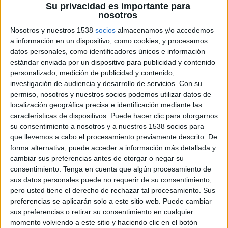
Su privacidad es importante para
El comunicado al MAB afecta a seis de sus
nosotros
agencias, pero no a las filiales del grupo fuera de
Nosotros y nuestros 1538
socios
almacenamos y/o accedemos
España. la cotización del grupo en el MAB ha
a información en un dispositivo, como cookies, y procesamos
caído más de un 80% en poco más de dos años.
datos personales, como identificadores únicos e información
estándar enviada por un dispositivo para publicidad y contenido
El grupo de marketing y publicidad iberoamericano Nostrum, de capital
personalizado, medición de publicidad y contenido,
mayoritariamente español, ha solicitado ante los Juzgados de lo Mercantil de
investigación de audiencia y desarrollo de servicios.
Con su
Madrid el concurso voluntario de acreedores ordinario para seis sociedades de la
permiso, nosotros y nuestros socios podemos utilizar datos de
compañía en España, según informaciones de Grupo EFE.
localización geográfica precisa e identificación mediante las
características de dispositivos. Puede hacer clic para otorgarnos
La solicitud del grupo, que cotiza en el Mercado Alternativo Bursátil (MAB), se
su consentimiento a nosotros y a nuestros 1538 socios para
extiende a las empresas Grupo Nostrum RNL, Sineusis E-Communications,
que llevemos a cabo el procesamiento previamente descrito. De
Neomedia General de Comunicación, Nova Publicidad y Marketing, Origen Ñ de
forma alternativa, puede acceder a información más detallada y
Comunicación y Storm Digital Communications, las principales agencias de su red
cambiar sus preferencias antes de otorgar o negar su
de agencias internacional. No obstante quedan fuera de esta operación otras
consentimiento.
Tenga en cuenta que algún procesamiento de
firmas del grupo con presencia en España y otras sociedades y filiales extranjeras.
sus datos personales puede no requerir de su consentimiento,
pero usted tiene el derecho de rechazar tal procesamiento. Sus
preferencias se aplicarán solo a este sitio web. Puede cambiar
La compañía argumenta que esta solicitud responde a "la reducción del volumen
sus preferencias o retirar su consentimiento en cualquier
de negocio, a las pérdidas registradas en 2012, a las dificultades de cobro en
momento volviendo a este sitio y haciendo clic en el botón
clientes, a problemas derivados de la compra e integración del Grupo Ñ y de los