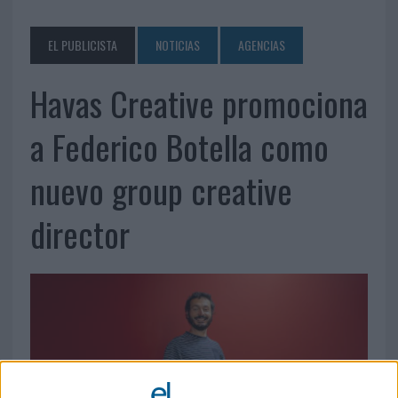
EL PUBLICISTA
NOTICIAS
AGENCIAS
Havas Creative promociona
a Federico Botella como
nuevo group creative
director