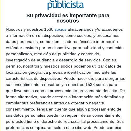
Su privacidad es importante para
nosotros
2 DE JUNIO DE 2026
Nosotros y nuestros 1538
socios
almacenamos y/o accedemos
a información en un dispositivo, como cookies, y procesamos
El creativo amplía sus responsabilidades
datos personales, como identificadores únicos e información
dentro de la estructura de la agencia tras
estándar enviada por un dispositivo para publicidad y contenido
dos años en la misma
personalizado, medición de publicidad y contenido,
investigación de audiencia y desarrollo de servicios.
Con su
Havas Creative España ha promocionado a
permiso, nosotros y nuestros socios podemos utilizar datos de
Federico Botella a group creative director dentro
localización geográfica precisa e identificación mediante las
de la oficina de Madrid, reforzando así la
características de dispositivos. Puede hacer clic para otorgarnos
su consentimiento a nosotros y a nuestros 1538 socios para
estructura creativa de la agencia en un momento
que llevemos a cabo el procesamiento previamente descrito. De
de crecimiento y reorganización interna.
forma alternativa, puede acceder a información más detallada y
cambiar sus preferencias antes de otorgar o negar su
Botella, que llevaba dos años en Havas Creative,
consentimiento.
Tenga en cuenta que algún procesamiento de
asumirá a partir de ahora responsabilidades
sus datos personales puede no requerir de su consentimiento,
transversales sobre el conjunto de cuentas de la
pero usted tiene el derecho de rechazar tal procesamiento. Sus
agencia, con foco en la coordinación de equipos y
preferencias se aplicarán solo a este sitio web. Puede cambiar