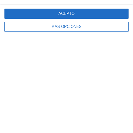
SÍGUENOS EN FACEBOOK
ACEPTO
MÁS OPCIONES
VÍDEO DESTACADO