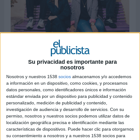
19 DE MAYO DE 2026
La exdirectiva de Podimo y Google se
incorpora a la agencia creativa y estratégica
Su privacidad es importante para
nosotros
como managing director. Refuerza el staff
junto a los Prieto-Flores
Nosotros y nuestros 1538
socios
almacenamos y/o accedemos
a información en un dispositivo, como cookies, y procesamos
La agencia creativa Está Pasando, fundada por
datos personales, como identificadores únicos e información
los hermanos Borja y Jacobo Prieto y Natalia
estándar enviada por un dispositivo para publicidad y contenido
personalizado, medición de publicidad y contenido,
Flores, prosigue en su plan estratégico de
investigación de audiencia y desarrollo de servicios.
Con su
desarrollo y expansión con el fichaje de Isabel
permiso, nosotros y nuestros socios podemos utilizar datos de
Salazar como nueva managing director. Su
localización geográfica precisa e identificación mediante las
entrada refuerza la estructura directiva con el
características de dispositivos. Puede hacer clic para otorgarnos
objetivo de "combinar e integrar el ADN digital y
su consentimiento a nosotros y a nuestros 1538 socios para