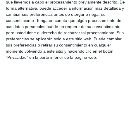
cultural con la lógica de escalado de las grandes
que llevemos a cabo el procesamiento previamente descrito. De
corporaciones tecnológicas" según han detallado
forma alternativa, puede acceder a información más detallada y
sus socios fundadores. Internamente, la entrada
cambiar sus preferencias antes de otorgar o negar su
de Salazar supone el inicio de una nueva etapa
consentimiento.
Tenga en cuenta que algún procesamiento de
estratégica para la agencia independiente, ya que
sus datos personales puede no requerir de su consentimiento,
pero usted tiene el derecho de rechazar tal procesamiento. Sus
es un movimiento clave que busca sofisticar su
preferencias se aplicarán solo a este sitio web. Puede cambiar
propuesta de valor ante los grandes anunciantes
sus preferencias o retirar su consentimiento en cualquier
en un entorno hipercompetitivo. "Con Isabel la
momento volviendo a este sitio y haciendo clic en el botón
agencia robustece su cúpula corporativa e
"Privacidad" en la parte inferior de la página web.
incorpora una visión que combina la creatividad
aplicada con metodologías de crecimiento
propias de los gigantes tecnológicos y las scale-
ups", declaran.
Isabel Salazar cuenta con un perfil
marcadamente internacional y una trayectoria
de más de dos décadas especializada en el
desarrollo de marcas y plataformas en el sur de
Europa. En su porfolio destaca el liderazgo en
compañías que han transformado sus respectivos