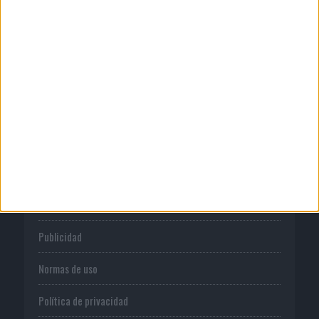
06/08/2026
Siete de cada diez empresas
españolas no integran la...
CORPORATIVO
Quienes somos
Publicidad
Normas de uso
Política de privacidad