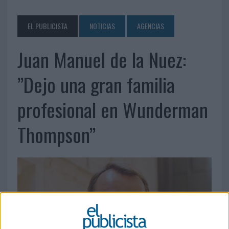
EL PUBLICISTA
NOTICIAS
AGENCIAS
Juan Manuel de la Nuez:
”Dejo una gran familia
profesional en Wunderman
Thompson”