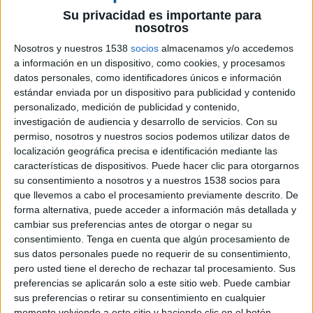
Su privacidad es importante para
nosotros
Nosotros y nuestros 1538
socios
almacenamos y/o accedemos
a información en un dispositivo, como cookies, y procesamos
23 DE JULIO DE 2020
datos personales, como identificadores únicos e información
estándar enviada por un dispositivo para publicidad y contenido
Ha dejado su puesto de CEO de Wunderman
personalizado, medición de publicidad y contenido,
Thompson, tras ser sustituido por
Javier
investigación de audiencia y desarrollo de servicios.
Con su
Navarro
permiso, nosotros y nuestros socios podemos utilizar datos de
localización geográfica precisa e identificación mediante las
características de dispositivos. Puede hacer clic para otorgarnos
“Tengo un disgusto emocional porque dejo una
su consentimiento a nosotros y a nuestros 1538 socios para
gran familia profesional en Wunderman
que llevemos a cabo el procesamiento previamente descrito. De
Thompson, con profesionales con los que he
forma alternativa, puede acceder a información más detallada y
convivido casi 30 años”, señala Juan Manuel de la
cambiar sus preferencias antes de otorgar o negar su
Nuez, quien considera que ha llegado el
consentimiento.
Tenga en cuenta que algún procesamiento de
momento de parar y afrontar nuevos retos.
sus datos personales puede no requerir de su consentimiento,
pero usted tiene el derecho de rechazar tal procesamiento. Sus
De la Nuez recuerda que el proyecto que arrancó
preferencias se aplicarán solo a este sitio web. Puede cambiar
con la integración de SCPF en J. Walter
sus preferencias o retirar su consentimiento en cualquier
Thompson en busca de fortalecimiento digital,
momento volviendo a este sitio y haciendo clic en el botón