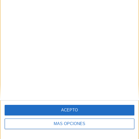
VÍDEO DESTACADO
ACEPTO
MÁS OPCIONES
ARTÍCULOS ALEATORIOS