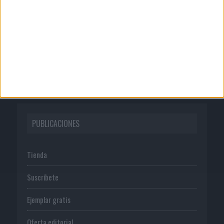
Quienes somos
Publicidad
Normas de uso
Política de privacidad
PUBLICACIONES
Tienda
Suscríbete
Ejemplar gratis
Oferta editorial