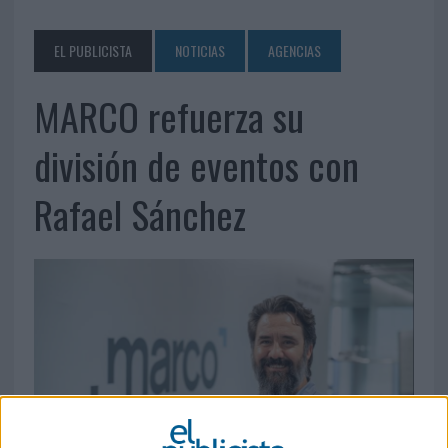
EL PUBLICISTA
NOTICIAS
AGENCIAS
MARCO refuerza su
división de eventos con
Rafael Sánchez