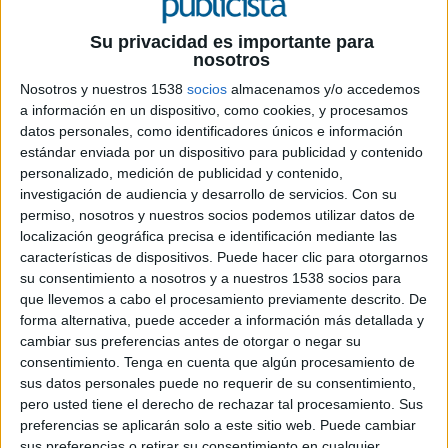
Su privacidad es importante para
nosotros
19 DE NOVIEMBRE DE 2024
Nosotros y nuestros 1538
socios
almacenamos y/o accedemos
a información en un dispositivo, como cookies, y procesamos
La consultora de brand building y reputation
datos personales, como identificadores únicos e información
management ha anunciado el
estándar enviada por un dispositivo para publicidad y contenido
nombramiento de Rafael Sánchez como
personalizado, medición de publicidad y contenido,
nuevo head of events
investigación de audiencia y desarrollo de servicios.
Con su
permiso, nosotros y nuestros socios podemos utilizar datos de
localización geográfica precisa e identificación mediante las
Marco (
MARCO
) incorpora como responsable de
características de dispositivos. Puede hacer clic para otorgarnos
área de eventos a Rafael Sánchez como
su consentimiento a nosotros y a nuestros 1538 socios para
respuesta a su compromiso de reforzar
que llevemos a cabo el procesamiento previamente descrito. De
departamentos clave en el crecimiento sostenido
forma alternativa, puede acceder a información más detallada y
de la consultora, dando respuesta a la demanda
cambiar sus preferencias antes de otorgar o negar su
de sus actuales y potenciales clientes en el área
consentimiento.
Tenga en cuenta que algún procesamiento de
de eventos.
sus datos personales puede no requerir de su consentimiento,
pero usted tiene el derecho de rechazar tal procesamiento. Sus
Con una trayectoria de más de 15 años en la
preferencias se aplicarán solo a este sitio web. Puede cambiar
producción y gestión de proyectos para grandes
sus preferencias o retirar su consentimiento en cualquier