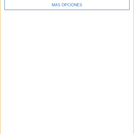
MÁS OPCIONES
ARTÍCULOS ALEATORIOS
07/08/2026
Patrón convierte el nuevo
single de Arón Piper en una