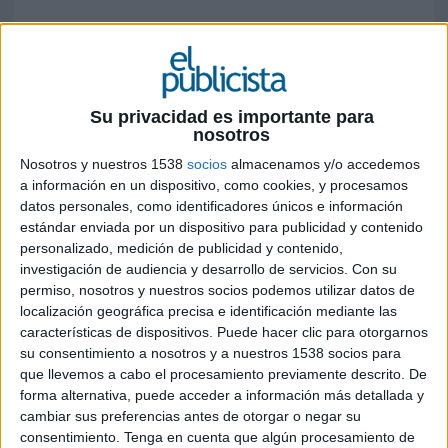
En el marco de la celebración de sus
primeros 2 años de vida, la agencia continúa
ampliando su equipo con la incorporación
de nuevos talentos en diversas áreas
Su privacidad es importante para
nosotros
Ernest
anuncia la llegada de nuevo equipo a sus
Nosotros y nuestros 1538
socios
almacenamos y/o accedemos
oficinas: Ángel Rivas y Teresa Ligués se unen
a información en un dispositivo, como cookies, y procesamos
como supervisores de marca, José Galvéz como
datos personales, como identificadores únicos e información
consultor junior de asuntos públicos, Rodrigo
estándar enviada por un dispositivo para publicidad y contenido
Valero como editor, Daniel Sánchez como
personalizado, medición de publicidad y contenido,
recepcionista y Luis García-Purriños como
investigación de audiencia y desarrollo de servicios.
Con su
director de arte junior.
permiso, nosotros y nuestros socios podemos utilizar datos de
localización geográfica precisa e identificación mediante las
Ángel Rivas es Graduado en Publicidad y
características de dispositivos. Puede hacer clic para otorgarnos
Relaciones Públicas por la UCAM, Ángel también
su consentimiento a nosotros y a nuestros 1538 socios para
completó el curso de Cuentas de The Atomic
que llevemos a cabo el procesamiento previamente descrito. De
forma alternativa, puede acceder a información más detallada y
Garden. Desde 2016, ha trabajado en agencias
cambiar sus preferencias antes de otorgar o negar su
como Leo Burnett, M&C Saatchi, Arroba
consentimiento.
Tenga en cuenta que algún procesamiento de
Network, The Summer Agency, POOL, y Altavia-