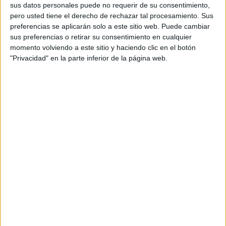
sus datos personales puede no requerir de su consentimiento,
Pixel. A lo largo de su carrera, ha gestionado
pero usted tiene el derecho de rechazar tal procesamiento. Sus
cuentas como Heineken, Mercedes-Benz, Grupo
preferencias se aplicarán solo a este sitio web. Puede cambiar
Meliá, BMW, McCain y Bankinter.
sus preferencias o retirar su consentimiento en cualquier
momento volviendo a este sitio y haciendo clic en el botón
Teresa Ligués posee un doble grado en Publicidad
"Privacidad" en la parte inferior de la página web.
y Marketing por ESIC Business School y una
sólida trayectoria en el ámbito de la publicidad y
el marketing, especialmente en el departamento
de Cuentas. Ha trabajado en agencias como
Dentsu Creative, Havas Worldwide y GroupM
Spain, colaborando en proyectos para clientes
como Real Madrid, Edgewell, IATA, GO fit,
Samsung, Mercedes-Benz, Peugeot y PlayStation.
José Galvéz es Graduado en Comunicación y
Periodismo por la Universidad del Istmo en
Guatemala, José cuenta con un Máster en
Comunicación Política y Corporativa por la
Universidad de Navarra y un posgrado en la