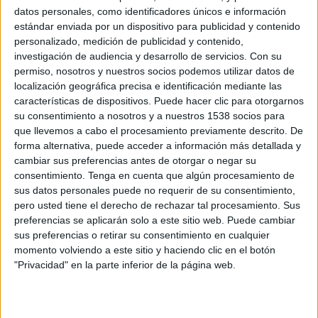
datos personales, como identificadores únicos e información
estándar enviada por un dispositivo para publicidad y contenido
personalizado, medición de publicidad y contenido,
2 DE SEPTIEMBRE DE 2016
investigación de audiencia y desarrollo de servicios.
Con su
permiso, nosotros y nuestros socios podemos utilizar datos de
Cuenta con una inversión de 5.498.240 euros
localización geográfica precisa e identificación mediante las
características de dispositivos. Puede hacer clic para otorgarnos
Ogilvy & Mather Publicidad Madrid ha ganado el
su consentimiento a nosotros y a nuestros 1538 socios para
concurso del Instituto de Turismo de España
que llevemos a cabo el procesamiento previamente descrito. De
(Turespaña) para asignar sus servicios de
forma alternativa, puede acceder a información más detallada y
estrategia, creatividad y producción publicitaria.
cambiar sus preferencias antes de otorgar o negar su
consentimiento.
Tenga en cuenta que algún procesamiento de
Al concurso, resuelto durante el mes de agosto,
sus datos personales puede no requerir de su consentimiento,
se han presentado un total de 12 empresa sy
pero usted tiene el derecho de rechazar tal procesamiento. Sus
agencias de publicidad con sede en España y ha
preferencias se aplicarán solo a este sitio web. Puede cambiar
tenido un presupuesto base de licitación de
sus preferencias o retirar su consentimiento en cualquier
momento volviendo a este sitio y haciendo clic en el botón
5.498.240 euros.
"Privacidad" en la parte inferior de la página web.
IMPRIMIR