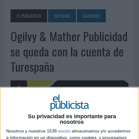
EL PUBLICISTA
NOTICIAS
AGENCIAS
Ogilvy & Mather Publicidad
se queda con la cuenta de
Turespaña
Su privacidad es importante para
nosotros
Nosotros y nuestros 1538
socios
almacenamos y/o accedemos
a información en un dispositivo, como cookies, y procesamos