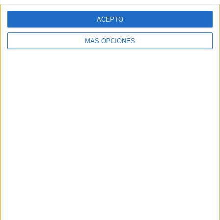
Beon Worldwide lanza Raíz
ACEPTO
Urbana para transformar el
MÁS OPCIONES
patrimonio histórico en
activos culturales y
económicos
La empresa española, con 25 años de experiencia en
producción de eventos, aplica su metodología de
producción in-house a la activación de espacios
históricos en desuso para ponerlos al servicio de...
LEER MÁS