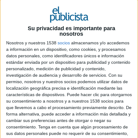
5 DE ENERO DE 2016
Campaña viral de la agencia especializada en
Su privacidad es importante para
publicidad y comunicación digital que quiere
nosotros
acercar la innovación y el desarrollo digital al
Nosotros y nuestros 1538
socios
almacenamos y/o accedemos
consumidor de a pie, además de a su público
a información en un dispositivo, como cookies, y procesamos
objetivo.
datos personales, como identificadores únicos e información
El término geolocalización y su ejecución lleva
estándar enviada por un dispositivo para publicidad y contenido
varios años ayudando a las marcas a presentarse
personalizado, medición de publicidad y contenido,
investigación de audiencia y desarrollo de servicios.
Con su
ante el actual consumidor. Varita mágica para
permiso, nosotros y nuestros socios podemos utilizar datos de
muchas empresas que ofrecen sus servicios a pie
localización geográfica precisa e identificación mediante las
de calle, esta disciplina orienta al consumidor
características de dispositivos. Puede hacer clic para otorgarnos
hasta los establecimientos, entre muchas otras
su consentimiento a nosotros y a nuestros 1538 socios para
alternativas aplicables al marketing y a la
que llevemos a cabo el procesamiento previamente descrito. De
vertiente comercial y o empresarial. Una
forma alternativa, puede acceder a información más detallada y
innovación que sumada a la la estrategia y la
cambiar sus preferencias antes de otorgar o negar su
creatividad puede generar ventajas competitivas
consentimiento.
Tenga en cuenta que algún procesamiento de
a las empresas en el entorno digital y crear
sus datos personales puede no requerir de su consentimiento,