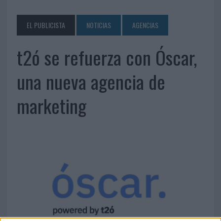
EL PUBLICISTA
NOTICIAS
AGENCIAS
t2ó se refuerza con Óscar,
una nueva agencia de
marketing