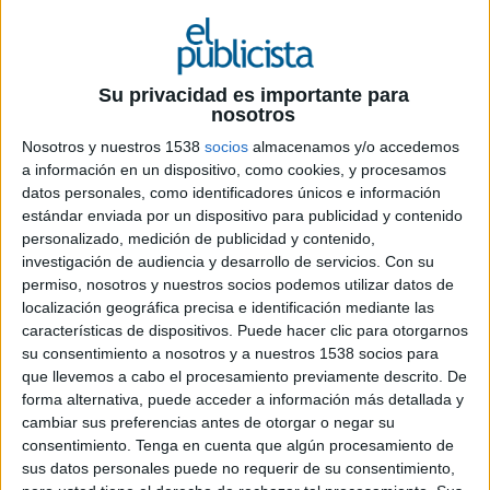
5 DE AGOSTO DE 2021
Su privacidad es importante para
nosotros
La consultora presenta su nueva agencia
Nosotros y nuestros 1538
socios
almacenamos y/o accedemos
“in-house” para dar respuesta a las marcas
a información en un dispositivo, como cookies, y procesamos
que quieran tener su propio equipo de
datos personales, como identificadores únicos e información
marketing digital y tecnología, facilitando
estándar enviada por un dispositivo para publicidad y contenido
el acceso a perfiles en muchos casos
personalizado, medición de publicidad y contenido,
complejos de definir y encontrar,
investigación de audiencia y desarrollo de servicios.
Con su
proporcionando la formación y soporte que
permiso, nosotros y nuestros socios podemos utilizar datos de
localización geográfica precisa e identificación mediante las
garantice un servicio de calidad desde el
características de dispositivos. Puede hacer clic para otorgarnos
momento inicial
su consentimiento a nosotros y a nuestros 1538 socios para
que llevemos a cabo el procesamiento previamente descrito. De
La nueva in-house marketing agency de la
forma alternativa, puede acceder a información más detallada y
compañía ofrecerá sus servicios a empresas
cambiar sus preferencias antes de otorgar o negar su
medianas y grandes a nivel multisectorial, que
consentimiento.
Tenga en cuenta que algún procesamiento de
busquen desarrollar todo el know-how
sus datos personales puede no requerir de su consentimiento,
internamente. Óscar pone al servicio de las