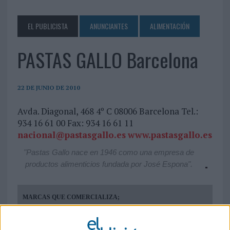
EL PUBLICISTA
ANUNCIANTES
ALIMENTACIÓN
PASTAS GALLO Barcelona
22 DE JUNIO DE 2010
Avda. Diagonal, 468 4º C 08006 Barcelona Tel.:
934 16 61 00 Fax: 934 16 61 11
nacional@pastasgallo.es
www.pastasgallo.es
"Pastas Gallo nace en 1946 como una empresa de
productos alimenticios fundada por José Espona".
MARCAS QUE COMERCIALIZA;
Gallo