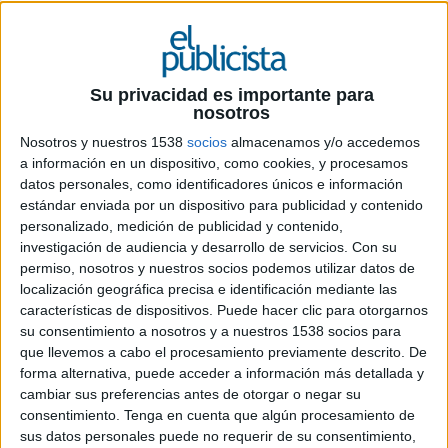
26 DE MAYO DE 2025
La compañía de seguros ha lanzado una
Su privacidad es importante para
nosotros
nueva fase de su campaña de comunicación
en el Camino de Santiago. ‘Pósters que te
Nosotros y nuestros 1538
socios
almacenamos y/o accedemos
curan’ transforma tres soportes publicitarios
a información en un dispositivo, como cookies, y procesamos
en elementos de cuidado reales, disponibles
datos personales, como identificadores únicos e información
en puntos clave del camino para acompañar
estándar enviada por un dispositivo para publicidad y contenido
personalizado, medición de publicidad y contenido,
a los peregrinos
investigación de audiencia y desarrollo de servicios.
Con su
permiso, nosotros y nuestros socios podemos utilizar datos de
‘Pósters que te cuidan’ es la evolución de la
localización geográfica precisa e identificación mediante las
iniciativa lanzada el año pasado ‘Este anuncio te
características de dispositivos. Puede hacer clic para otorgarnos
cuida’. En esta ocasión, la campaña transforma
su consentimiento a nosotros y a nuestros 1538 socios para
tres soportes publicitarios en elementos de
que llevemos a cabo el procesamiento previamente descrito. De
cuidado reales, disponibles en puntos clave del
forma alternativa, puede acceder a información más detallada y
recorrido para acompañar a los peregrinos.
cambiar sus preferencias antes de otorgar o negar su
consentimiento.
Tenga en cuenta que algún procesamiento de
El objetivo de esta acción es trasladar de forma
sus datos personales puede no requerir de su consentimiento,