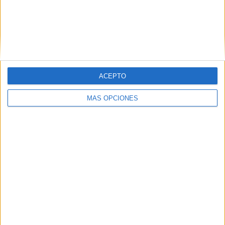
VÍDEO DESTACADO
ACEPTO
MÁS OPCIONES
ARTÍCULOS ALEATORIOS