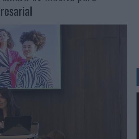
 LAS MARCAS
resarial
N IA
RÁ A PRUEBA LA CREATIVIDAD DE LAS MARCAS
N LA INFANCIA EN SU ESTRATEGIA
OS EN VERANO Y SUPERA AL MÓVIL COMO DISPOSITIVO MÁS UTILIZADO
OS ESPAÑOLES
IRECTORA COMERCIAL GLOBAL
BLE INSPIRADA EN CORNETTO, CALIPPO Y SOLERO
MAR EL PATRIMONIO HISTÓRICO EN ACTIVOS CULTURALES Y ECONÓMICOS
LA GESTIÓN DE SUS RELACIONES CON LOS MEDIOS
ARIO EN SU ÚLTIMA CAMPAÑA INTERNACIONAL
N DE MARCA A LARGO PLAZO Y LA MEDICIÓN SON DOS CARAS DE LA MISMA