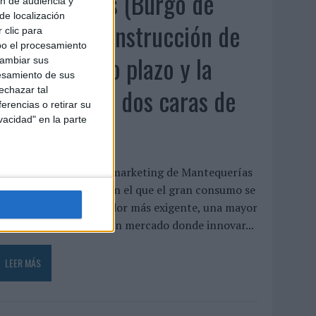
Luis Arquillos (Burgo de
ón de audiencia y
de localización
Arias): “La construcción de
 clic para
bo el procesamiento
marca a largo plazo y la
cambiar sus
esamiento de sus
medición son dos caras de
echazar tal
erencias o retirar su
vacidad" en la parte
la misma ...
uis Arquillos dirige el marketing de Mantequerías
rias en un momento en el que el gran consumo se
enfrenta a un consumidor más exigente, una mayor
resión competitiva y un mercado donde innovar...
LEER MÁS