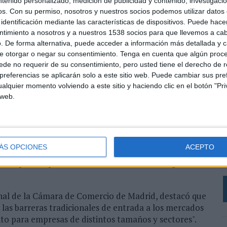
ntenido personalizado, medición de publicidad y contenido, investigaci
para analizar las oportunidades que ofrecen los
os.
Con su permiso, nosotros y nuestros socios podemos utilizar datos 
rnacional.
identificación mediante las características de dispositivos. Puede hacer
ntimiento a nosotros y a nuestros 1538 socios para que llevemos a ca
tro, más de 1.000 vendedores españoles operan
. De forma alternativa, puede acceder a información más detallada y 
0 registrados en 2024. A través de la plataforma, las
e otorgar o negar su consentimiento.
Tenga en cuenta que algún proc
a de más de 150 millones de usuarios activos
de no requerir de su consentimiento, pero usted tiene el derecho de r
referencias se aplicarán solo a este sitio web. Puede cambiar sus pref
alquier momento volviendo a este sitio y haciendo clic en el botón "Pri
acionadas con las tendencias del comercio
 web.
 en marketplaces y las herramientas disponibles para
emás, representantes de Kappa compartieron su
L
la plataforma.
A
ÁS OPCIONES
ACEPTO
e responsables de la Comunidad de Madrid, que
p
co para impulsar la internacionalización digital de
nal de la Cámara de Comercio de Madrid, destacó que
las barreras tradicionales de entrada a los mercados
nto para empresas de distintos tamaños y sectores".