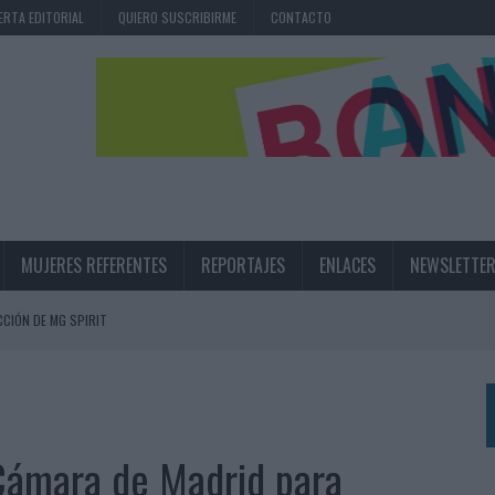
ERTA EDITORIAL
QUIERO SUSCRIBIRME
CONTACTO
MUJERES REFERENTES
REPORTAJES
ENLACES
NEWSLETTE
CIÓN DE MG SPIRIT
NA CAMPAÑA QUE CELEBRA SU REGRESO A PRIMERA DIVISIÓN
TERNACIONAL DE LA CERVEZA
360º CENTRADA EN EL ORIGEN BARCELONÉS
 Cámara de Madrid para
 UNA EXPERIENCIA DE MARCA EN IBIZA