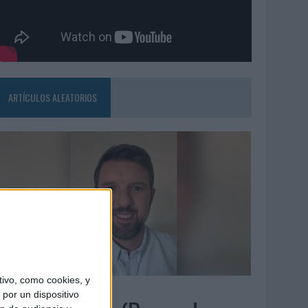
ARTÍCULOS ALEATORIOS
ivo, como cookies, y
5/08/2026
por un dispositivo