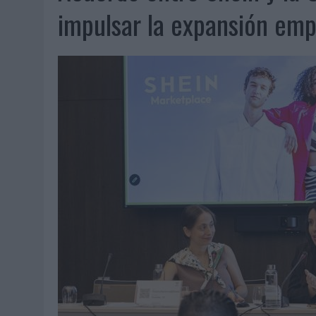
07/08/2026
|
EL VERANO PONE A PRUEBA LA ESTRATEGIA DIGITAL DE
impulsar la expansión emp
07/08/2026
|
VUELING CONVIERTE LOS RECUERDOS EN SOUVENIRS CO
07/08/2026
|
CUANDO SE APAGUE EL SOL, EL ECLIPSE DE 2026 POND
06/08/2026
|
‘LA VUELTA’, DE FENOMENAL PARA MÁLAGA CF
06/08/2026
|
SIETE DE CADA DIEZ EMPRESAS ESPAÑOLAS NO INTEGRA
06/08/2026
|
LA TELEVISIÓN SIGUE LIDERANDO EL CONSUMO DE MEDI
06/08/2026
|
EL USO DE LA IA GENERATIVA ALCANZA YA AL 62% DE L
06/08/2026
|
SYSTEM1 NOMBRA A KIMBERLY BASTONI COMO NUEVA D
06/08/2026
|
FRIGO Y UNIQLO LANZAN UNA COLECCIÓN PERSONALIZA
06/08/2026
|
LA IA ESTÁ SUBIENDO EL LISTÓN DE LA CREATIVIDAD
05/08/2026
|
BEON WORLDWIDE LANZA RAÍZ URBANA PARA TRANSFOR
05/08/2026
|
FABRA COMUNICACIÓN INCORPORA A CASONÁ Y ASUME 
05/08/2026
|
LOPESAN HOTELS & RESORTS ACERCA EL PARAÍSO CAN
05/08/2026
|
LUIS ARQUILLOS (BURGO DE ARIAS): “LA CONSTRUCCIÓ