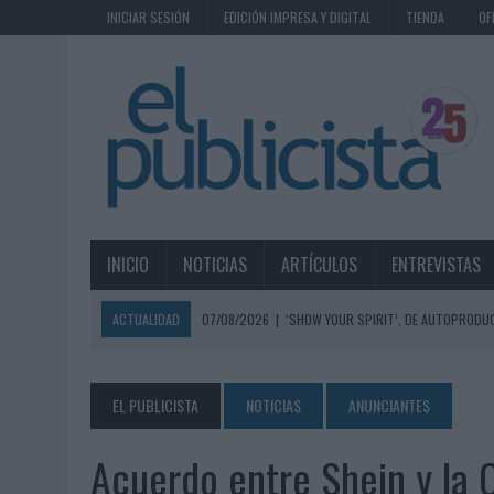
INICIAR SESIÓN
EDICIÓN IMPRESA Y DIGITAL
TIENDA
OF
INICIO
NOTICIAS
ARTÍCULOS
ENTREVISTAS
ACTUALIDAD
07/08/2026
|
‘SHOW YOUR SPIRIT’, DE AUTOPRODUC
07/08/2026
|
EL MÁLAGA CF CULMINA SU TRILOGÍA DE MARCA CON U
07/08/2026
|
MAHOU REIVINDICA EL RITUAL DE LA CAÑA EN EL DÍA IN
EL PUBLICISTA
NOTICIAS
ANUNCIANTES
07/08/2026
|
MG SPIRIT RELANZA SU MARCA CON UNA ESTRATEGIA 
Acuerdo entre Shein y la
07/08/2026
|
PATRÓN CONVIERTE EL NUEVO SINGLE DE ARÓN PIPER EN