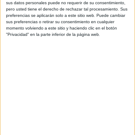
Primavera Sound, Sónar, el Gran Premio de
sus datos personales puede no requerir de su consentimiento,
pero usted tiene el derecho de rechazar tal procesamiento. Sus
Fórmula 1, las celebraciones del Pride, el
preferencias se aplicarán solo a este sitio web. Puede cambiar
Congreso Mundial de Arquitectos o la salida
sus preferencias o retirar su consentimiento en cualquier
oficial del Tour de Francia, además de numerosos
momento volviendo a este sitio y haciendo clic en el botón
congresos y encuentros profesionales.
"Privacidad" en la parte inferior de la página web.
Según APARTUR, la desaparición de las viviendas
turísticas supondría la pérdida de alrededor de
50.000 plazas de alojamiento, una capacidad que,
según la asociación, resulta especialmente
relevante en momentos de alta demanda
vinculados a grandes acontecimientos culturales,
deportivos y empresariales.
La campaña utiliza como eje creativo una
conversación ficticia de WhatsApp entre un
grupo de amigos que planea asistir a un festival
en Barcelona dentro de dos años. En el
intercambio, los protagonistas descubren las
dificultades para encontrar alojamiento