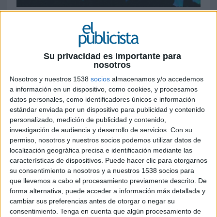
16 DE JUNIO DE 2026
La asociación alerta del impacto que podría
tener la eliminación de las viviendas de uso
Su privacidad es importante para
turístico sobre la capacidad de la ciudad
nosotros
para acoger grandes eventos
Nosotros y nuestros 1538
socios
almacenamos y/o accedemos
internacionales
a información en un dispositivo, como cookies, y procesamos
datos personales, como identificadores únicos e información
La Asociación de Apartamentos Turísticos de
estándar enviada por un dispositivo para publicidad y contenido
Barcelona (APARTUR) ha lanzado la campaña
personalizado, medición de publicidad y contenido,
'#TeQuedanDosFestivales', una iniciativa con la
investigación de audiencia y desarrollo de servicios.
Con su
que busca abrir el debate sobre el futuro de la
permiso, nosotros y nuestros socios podemos utilizar datos de
capacidad alojativa de la ciudad ante la previsión
localización geográfica precisa e identificación mediante las
de eliminar las viviendas de uso turístico legales
características de dispositivos. Puede hacer clic para otorgarnos
en 2028.
su consentimiento a nosotros y a nuestros 1538 socios para
que llevemos a cabo el procesamiento previamente descrito. De
La acción coincide con uno de los periodos de
forma alternativa, puede acceder a información más detallada y
mayor actividad internacional para Barcelona. En
cambiar sus preferencias antes de otorgar o negar su
apenas unas semanas, la ciudad acoge citas como
consentimiento.
Tenga en cuenta que algún procesamiento de