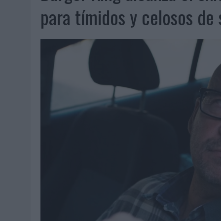
06/08/2026
|
FRIGO Y UNIQLO LANZAN UNA COLECCIÓN PERSONALIZA
para tímidos y celosos de 
06/08/2026
|
LA IA ESTÁ SUBIENDO EL LISTÓN DE LA CREATIVIDAD
05/08/2026
|
BEON WORLDWIDE LANZA RAÍZ URBANA PARA TRANSFOR
05/08/2026
|
FABRA COMUNICACIÓN INCORPORA A CASONÁ Y ASUME 
05/08/2026
|
LOPESAN HOTELS & RESORTS ACERCA EL PARAÍSO CAN
05/08/2026
|
LUIS ARQUILLOS (BURGO DE ARIAS): “LA CONSTRUCCIÓ
MONEDA”
04/08/2026
|
‘EL PARAÍSO MÁS CERCA’, DE 22GRADOS PARA LOPESA
04/08/2026
|
‘LA ÚNICA CERVEZA DEL MUNDO QUE SE DISFRUTA DOS 
04/08/2026
|
‘EL FÚTBOL SIN LAS PERSONAS’, DE DENTSU CREATIVE
04/08/2026
|
CAPAZ, LA CERVEZA QUE CONVIERTE CADA BOTELLA EN
04/08/2026
|
BABARIA Y MAXIBON SON ‘EL MATCH PERFECTO DEL VE
04/08/2026
|
AUDIBLE REIVINDICA EL PODER TRANSFORMADOR DEL A
03/08/2026
|
‘VUELVE EL FÚTBOL. VUELVE A SOÑAR’, DE VML PARA MO