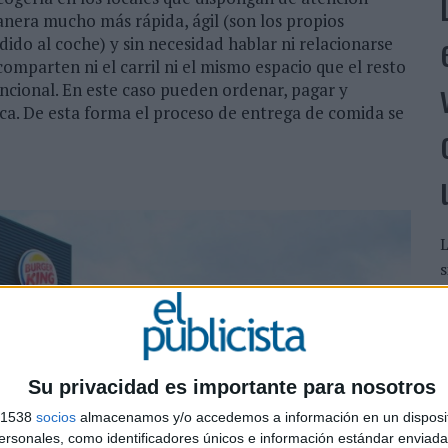
anera mucho más rápida, ágil (son los propios
dido al coche) y sin necesidad hablar ni relacionarse
comparten ni el carril ni el mismo espacio que el resto
cional. En este caso pueden ordenar, pagar y
ca. De esta forma el proceso de entrega de comida se
L
s
L
p
c
Su privacidad es importante para nosotros
s 1538
socios
almacenamos y/o accedemos a información en un disposit
sonales, como identificadores únicos e información estándar enviada 