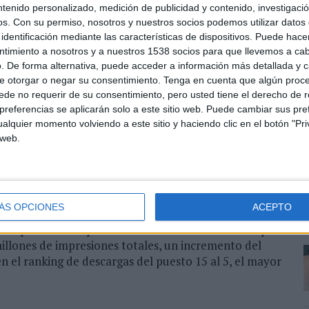
ntenido personalizado, medición de publicidad y contenido, investigaci
os.
Con su permiso, nosotros y nuestros socios podemos utilizar datos 
identificación mediante las características de dispositivos. Puede hacer
ntimiento a nosotros y a nuestros 1538 socios para que llevemos a ca
. De forma alternativa, puede acceder a información más detallada y 
e otorgar o negar su consentimiento.
Tenga en cuenta que algún proc
de no requerir de su consentimiento, pero usted tiene el derecho de r
referencias se aplicarán solo a este sitio web. Puede cambiar sus pref
rvicio, a finales de febrero de 2019
alquier momento volviendo a este sitio y haciendo clic en el botón "Pri
 web.
comenzó en un único local en febrero de este mismo
locales más, la marca ha orquestado una campaña
ÁS OPCIONES
ACEPTO
, según los resultados que han trascendido ahora en
 comparte la campaña como caso de éxito. Ideada por
illones de impresiones totales, un incremento del
n el ranking de descargas del puesto 15 al 5, el mayor