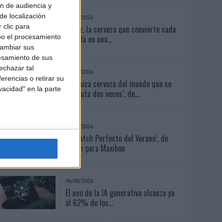
ón de audiencia y
de localización
04/08/2026
 clic para
Capaz, la cerveza que convierte cada
bo el procesamiento
botella en una...
cambiar sus
esamiento de sus
echazar tal
04/08/2026
erencias o retirar su
‘La única cerveza del mundo que se
vacidad" en la parte
disfruta dos veces’, de...
04/08/2026
‘El Match Perfecto del Verano’, de
Crush para Maxibon
06/08/2026
El uso de la IA generativa alcanza ya
al 62% de los...