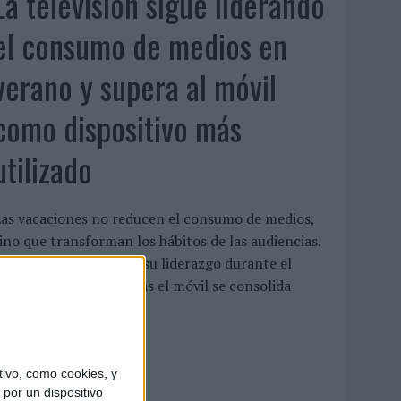
La televisión sigue liderando
el consumo de medios en
verano y supera al móvil
como dispositivo más
utilizado
as vacaciones no reducen el consumo de medios,
ino que transforman los hábitos de las audiencias.
a televisión mantiene su liderazgo durante el
eriodo estival, mientras el móvil se consolida
omo ...
LEER MÁS
ivo, como cookies, y
por un dispositivo