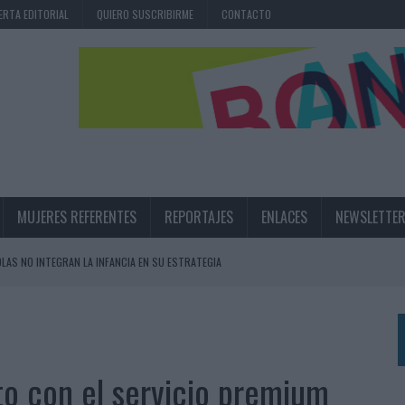
ERTA EDITORIAL
QUIERO SUSCRIBIRME
CONTACTO
MUJERES REFERENTES
REPORTAJES
ENLACES
NEWSLETTE
OLAS NO INTEGRAN LA INFANCIA EN SU ESTRATEGIA
UNQUE LOS MEDIOS CONTROLADOS MANTIENEN EL CRECIMIENTO
OS EN VERANO Y SUPERA AL MÓVIL COMO DISPOSITIVO MÁS UTILIZADO
OS ESPAÑOLES
to con el servicio premium
IRECTORA COMERCIAL GLOBAL