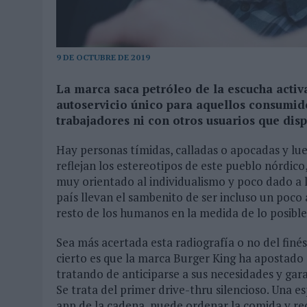
03/08/2026
|
MOVISTAR APELA A LA ILUSIÓN DE LAS AFICIONES PARA
06/08/2026
|
‘LA VUELTA’, DE FENOMENAL PARA MÁLAGA CF
9 DE OCTUBRE DE 2019
La marca saca petróleo de la escucha activ
autoservicio único para aquellos consumid
trabajadores ni con otros usuarios que disp
Hay personas tímidas, calladas o apocadas y lue
reflejan los estereotipos de este pueblo nórdico
muy orientado al individualismo y poco dado a la
país llevan el sambenito de ser incluso un poco 
resto de los humanos en la medida de lo posible
Sea más acertada esta radiografía o no del finés
cierto es que la marca Burger King ha apostado p
tratando de anticiparse a sus necesidades y gara
Se trata del primer drive-thru silencioso. Una es
app de la cadena, puede ordenar la comida y re