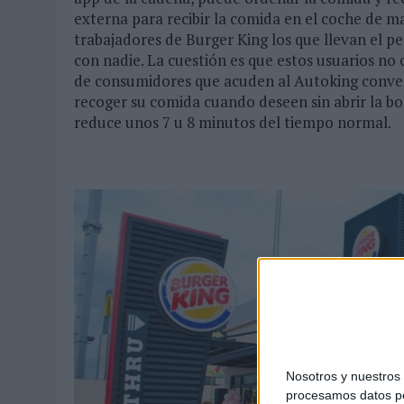
externa para recibir la comida en el coche de m
trabajadores de Burger King los que llevan el pe
con nadie. La cuestión es que estos usuarios no 
de consumidores que acuden al Autoking conven
recoger su comida cuando deseen sin abrir la bo
reduce unos 7 u 8 minutos del tiempo normal.
Nosotros y nuestro
procesamos datos per