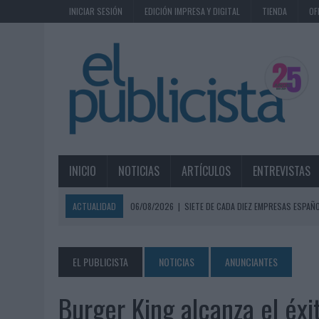
INICIAR SESIÓN
EDICIÓN IMPRESA Y DIGITAL
TIENDA
OF
INICIO
NOTICIAS
ARTÍCULOS
ENTREVISTAS
ACTUALIDAD
06/08/2026
|
SIETE DE CADA DIEZ EMPRESAS ESPAÑ
06/08/2026
|
EL MERCADO PUBLICITARIO CAE UN 2,6% EN 2025, A
06/08/2026
|
LA TELEVISIÓN SIGUE LIDERANDO EL CONSUMO DE MEDI
EL PUBLICISTA
NOTICIAS
ANUNCIANTES
06/08/2026
|
EL USO DE LA IA GENERATIVA ALCANZA YA AL 62% DE L
Burger King alcanza el éxi
06/08/2026
|
SYSTEM1 NOMBRA A KIMBERLY BASTONI COMO NUEVA D