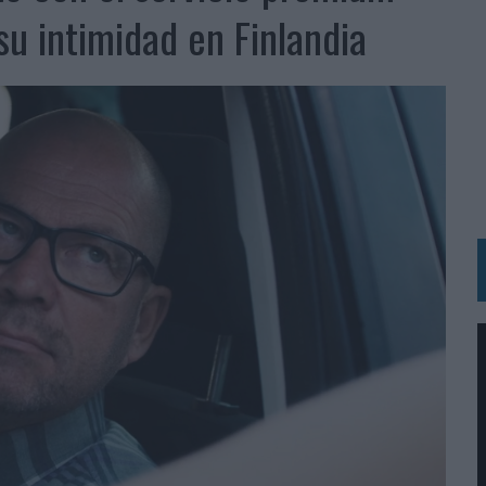
BLE INSPIRADA EN CORNETTO, CALIPPO Y SOLERO
su intimidad en Finlandia
MAR EL PATRIMONIO HISTÓRICO EN ACTIVOS CULTURALES Y ECONÓMICOS
LA GESTIÓN DE SUS RELACIONES CON LOS MEDIOS
ARIO EN SU ÚLTIMA CAMPAÑA INTERNACIONAL
N DE MARCA A LARGO PLAZO Y LA MEDICIÓN SON DOS CARAS DE LA MISMA
N HOTELS & RESORTS
VECES’, DE INUSUALY PARA CERVEZA CAPAZ
 PARA ORANGE
 UNA OPORTUNIDAD DE INCLUSIÓN
RANO’
UDIO EN SU NUEVA CAMPAÑA GLOBAL DE MARCA
VISTAR