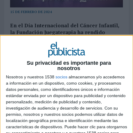
15 DE FEBRERO DE 2024
En el Día Internacional del Cáncer Infantil,
la Fundación Juegaterapia ha rendido
homenaje a los pacientes de oncología
infantil a través de un spot que refleja
situaciones reales y una canción llena de
esperanza
Su privacidad es importante para
nosotros
Hoy, en el Día Internacional del Cáncer Infantil,
Nosotros y nuestros 1538
socios
almacenamos y/o accedemos
se ha estrenado ‘Para que todo salga bien’, un
a información en un dispositivo, como cookies, y procesamos
himno creado por la
Fundación
datos personales, como identificadores únicos e información
Juegaterapia
que apoya y da esperanza a los
estándar enviada por un dispositivo para publicidad y contenido
niños y niñas enfermos de cáncer y a sus familias.
personalizado, medición de publicidad y contenido,
investigación de audiencia y desarrollo de servicios.
Con su
Son muchos los padres y seres queridos de los
permiso, nosotros y nuestros socios podemos utilizar datos de
niños en tratamiento oncológico que cuentan
localización geográfica precisa e identificación mediante las
características de dispositivos. Puede hacer clic para otorgarnos
cómo, en su día a día, son sus propios hijos e hijas