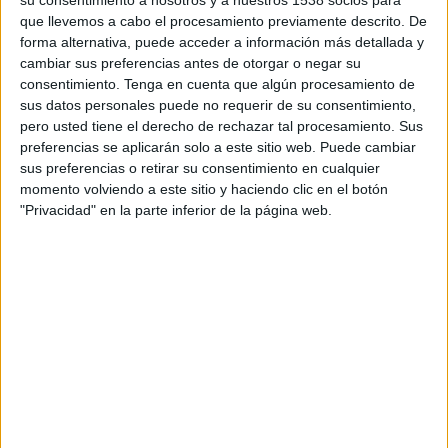
su consentimiento a nosotros y a nuestros 1538 socios para
quienes les dan la energía para seguir adelante y
que llevemos a cabo el procesamiento previamente descrito. De
enfrentarse a su propia enfermedad, aun en los
forma alternativa, puede acceder a información más detallada y
peores días. Sandra, madre de Zaira, afirma que
cambiar sus preferencias antes de otorgar o negar su
“la sonrisa de Zaira y su cariño son mi motor para
consentimiento.
Tenga en cuenta que algún procesamiento de
poder llevar el día a día de su enfermedad”. Son
sus datos personales puede no requerir de su consentimiento,
los niños los que cogen la mano de sus familiares
pero usted tiene el derecho de rechazar tal procesamiento. Sus
y amigos cuando estos están tristes y les dicen:
preferencias se aplicarán solo a este sitio web. Puede cambiar
“No te preocupes, todo va a salir bien”.
sus preferencias o retirar su consentimiento en cualquier
momento volviendo a este sitio y haciendo clic en el botón
Por eso se ha presentado junto con la canción un
"Privacidad" en la parte inferior de la página web.
spot en el que se quiere devolver a los niños y
niñas todo el cariño y la energía que dan a diario
a sus familias y amigos, cuando a veces ni ellos
tienen. La letra de la canción traslada el deseo de
que todo salga bien.