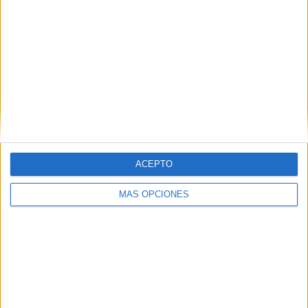
IMPRIMIR
TWEET
SHARE
SHARE
ENVIAR
ACEPTO
PIN
MÁS OPCIONES
SÍGUENOS EN FACEBOOK