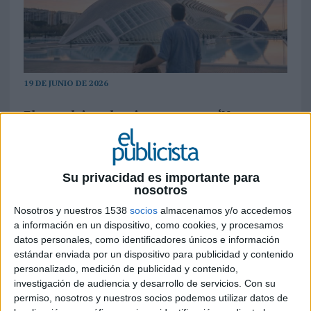
19 DE JUNIO DE 2026
El complejo valenciano presenta ‘Nunca
pierdas la curiosidad’, una nueva plataforma
de comunicación que redefine su
posicionamiento poniendo el foco en las
Su privacidad es importante para
experiencias que alberga en su interior. La
nosotros
campaña, creada parcialmente con
herramientas de inteligencia artificial, busca
Nosotros y nuestros 1538
socios
almacenamos y/o accedemos
recuperar la capacidad de asombro en un
a información en un dispositivo, como cookies, y procesamos
datos personales, como identificadores únicos e información
contexto marcado por la sobreestimulación
estándar enviada por un dispositivo para publicidad y contenido
y la inmediatez
personalizado, medición de publicidad y contenido,
investigación de audiencia y desarrollo de servicios.
Con su
La
Ciutat de les Arts i les Ciències
inicia una
permiso, nosotros y nuestros socios podemos utilizar datos de
nueva etapa en su estrategia de marca con el