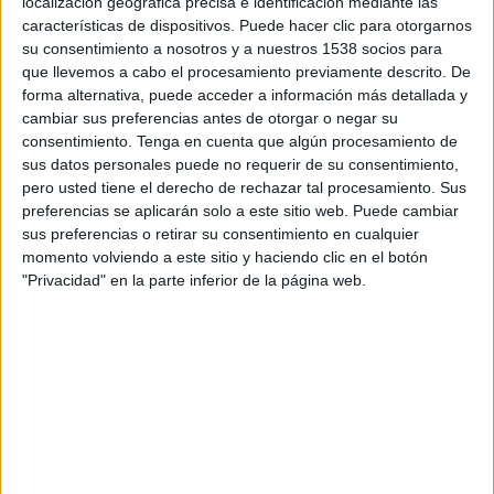
localización geográfica precisa e identificación mediante las
lanzamiento de ‘Nunca pierdas la curiosidad’, una
características de dispositivos. Puede hacer clic para otorgarnos
plataforma de comunicación creada por
su consentimiento a nosotros y a nuestros 1538 socios para
Serviceplan España
que sitúa la curiosidad en el
que llevemos a cabo el procesamiento previamente descrito. De
centro de su nuevo posicionamiento. Tras casi
forma alternativa, puede acceder a información más detallada y
cuatro años articulando su comunicación bajo el
cambiar sus preferencias antes de otorgar o negar su
concepto ‘Un lugar para descubrir’, el complejo
consentimiento.
Tenga en cuenta que algún procesamiento de
valenciano evoluciona su relato con el objetivo
sus datos personales puede no requerir de su consentimiento,
pero usted tiene el derecho de rechazar tal procesamiento. Sus
de consolidarse no solo como uno de los grandes
preferencias se aplicarán solo a este sitio web. Puede cambiar
iconos arquitectónicos y turísticos del país, sino
sus preferencias o retirar su consentimiento en cualquier
también como un espacio donde la ciencia, la
momento volviendo a este sitio y haciendo clic en el botón
cultura y la innovación se convierten en
"Privacidad" en la parte inferior de la página web.
experiencias capaces de despertar el interés, la
imaginación y el aprendizaje de visitantes de
todas las edades.
La campaña parte de una reflexión sobre el
contexto actual, marcado por la
hiperconectividad, la inmediatez y la
sobreexposición constante a contenidos, factores
que dificultan la capacidad de detenerse,