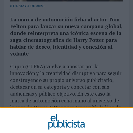
8 DE MAYO DE 2026
La marca de automoción ficha al actor Tom
Felton para lanzar su nueva campaña global,
donde reinterpreta una icónica escena de la
saga cinematográfica de Harry Potter para
hablar de deseo, identidad y conexión al
volante
Cupra (CUPRA) vuelve a apostar por la
innovación y la creatividad disruptiva para seguir
construyendo su propio universo publicitario,
destacar en su categoría y conectar con sus
audiencias y público objetivo. En este caso la
marca de automoción echa mano al universo de
la saga de Harry Potter para transmitir la idea de
que, a veces, la conexión entre un vehículo y su
conductor va más allá del sentido común o lo
pragmático y se establece en base a lazos más