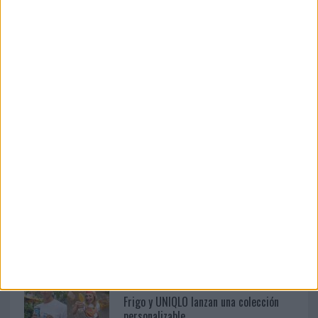
botella en una...
05/08/2026
Beon Worldwide lanza Raíz Urbana
para transformar el...
03/08/2026
Back Market pone a la madre de su
fundador como aval de su...
03/08/2026
‘Vuelve el fútbol. Vuelve a soñar’, de
VML para Movistar
06/08/2026
Frigo y UNIQLO lanzan una colección
personalizable...