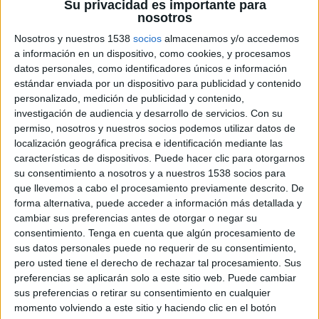
emocionales, íntimos, aspiracionales o
Su privacidad es importante para
nosotros
simplemente inexplicables. Es decir, que se
trabaja un concepto tan reconocible como
Nosotros y nuestros 1538
socios
almacenamos y/o accedemos
poderoso: no siempre elegimos, a veces somos
a información en un dispositivo, como cookies, y procesamos
elegidos.
datos personales, como identificadores únicos e información
estándar enviada por un dispositivo para publicidad y contenido
Cuando es el vehículo quien escoge a su
personalizado, medición de publicidad y contenido,
investigación de audiencia y desarrollo de servicios.
Con su
conductor
permiso, nosotros y nuestros socios podemos utilizar datos de
localización geográfica precisa e identificación mediante las
Y cómo consigue la marca transmitir esa idea?
características de dispositivos. Puede hacer clic para otorgarnos
Pues reinterpretando uno de los momentos o
su consentimiento a nosotros y a nuestros 1538 socios para
escenas más populares de la saga Harry Potter,
que llevemos a cabo el procesamiento previamente descrito. De
cuando los jóvenes magos estudiantes que van a
forma alternativa, puede acceder a información más detallada y
acudir a Hogwarts deben pasar primero por la
cambiar sus preferencias antes de otorgar o negar su
tienda de Ollivanders, para recibir sus varitas
consentimiento.
Tenga en cuenta que algún procesamiento de
mágicas. Un ejercicio donde la conexión entre
sus datos personales puede no requerir de su consentimiento,
varita y niño es algo mágico, muy emocional y
pero usted tiene el derecho de rechazar tal procesamiento. Sus
único, ya que es el objetivo el que termina por
preferencias se aplicarán solo a este sitio web. Puede cambiar
elegir a su mago, y no al revés.
sus preferencias o retirar su consentimiento en cualquier
momento volviendo a este sitio y haciendo clic en el botón