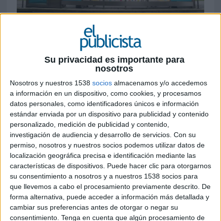
21 DE MAYO DE 2026
La marca activa una campaña exterior
Su privacidad es importante para
nosotros
interactiva en seis ciudades españolas con
dinámicas basadas en QR y gamificación
Nosotros y nuestros 1538
socios
almacenamos y/o accedemos
a información en un dispositivo, como cookies, y procesamos
Daitsu ha lanzado una nueva campaña de
datos personales, como identificadores únicos e información
publicidad exterior con la que busca reforzar su
estándar enviada por un dispositivo para publicidad y contenido
notoriedad coincidiendo con la llegada del
personalizado, medición de publicidad y contenido,
investigación de audiencia y desarrollo de servicios.
Con su
verano. La acción, activa entre mayo y junio,
permiso, nosotros y nuestros socios podemos utilizar datos de
transforma estaciones de metro, ferrocarril y
localización geográfica precisa e identificación mediante las
marquesinas urbanas en un juego visual que
características de dispositivos. Puede hacer clic para otorgarnos
invita a los ciudadanos a localizar equipos de aire
su consentimiento a nosotros y a nuestros 1538 socios para
acondicionado ocultos dentro de ilustraciones
que llevemos a cabo el procesamiento previamente descrito. De
urbanas.
forma alternativa, puede acceder a información más detallada y
cambiar sus preferencias antes de otorgar o negar su
La campaña, desarrollada junto a Havas Media y
consentimiento.
Tenga en cuenta que algún procesamiento de