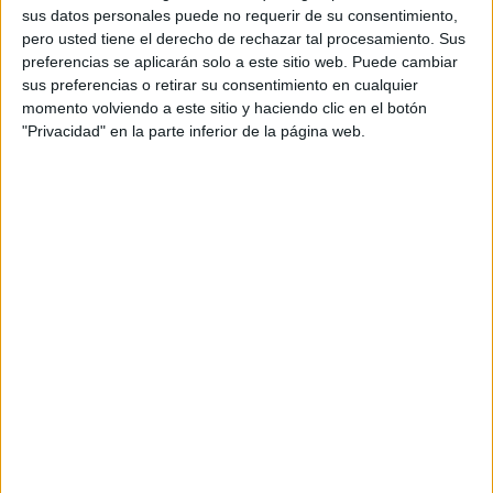
el equipo creativo de Havas Play, se desplegará
sus datos personales puede no requerir de su consentimiento,
en Madrid, Barcelona, Valencia, Sevilla, Málaga y
pero usted tiene el derecho de rechazar tal procesamiento. Sus
Bilbao, con presencia en soportes de alta
preferencias se aplicarán solo a este sitio web. Puede cambiar
afluencia y tráfico peatonal.
sus preferencias o retirar su consentimiento en cualquier
momento volviendo a este sitio y haciendo clic en el botón
"Privacidad" en la parte inferior de la página web.
Bajo el concepto ‘Encuentra el Daitsu’, la marca
propone una dinámica participativa en la que los
usuarios deben localizar visualmente el producto
dentro de las piezas creativas y escanear
posteriormente un código QR para acceder a una
landing específica y participar en el sorteo de un
equipo de climatización.
Con esta iniciativa, la compañía busca combinar
notoriedad, interacción y captación de leads en
una estrategia que conecta el entorno físico con
el digital a través de mecánicas de gamificación y
participación. La acción se enmarca dentro de la
estrategia de comunicación de Daitsu para
reforzar su posicionamiento en el momento de