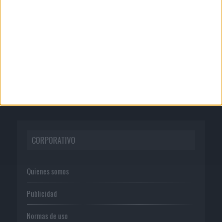
Anuario Socios para el Éxito 2026
05/08/2026
Lopesan Hotels & Resorts acerca el
paraíso canario en su...
CORPORATIVO
Quienes somos
Publicidad
Normas de uso