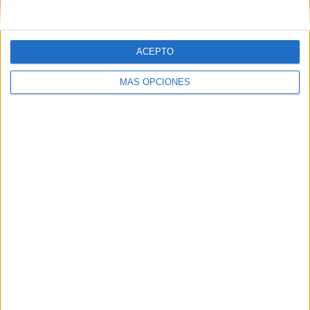
ACEPTO
IMPRIMIR
MÁS OPCIONES
TWEET
SHARE
SHARE
ENVIAR
PIN