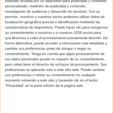
estándar enviada por un dispositivo para publicidad y contenido
Día Mundial de la Salud Mental, que se celebra el
personalizado, medición de publicidad y contenido,
10 de octubre.
investigación de audiencia y desarrollo de servicios.
Con su
permiso, nosotros y nuestros socios podemos utilizar datos de
localización geográfica precisa e identificación mediante las
características de dispositivos. Puede hacer clic para otorgarnos
su consentimiento a nosotros y a nuestros 1538 socios para
que llevemos a cabo el procesamiento previamente descrito. De
forma alternativa, puede acceder a información más detallada y
cambiar sus preferencias antes de otorgar o negar su
consentimiento.
Tenga en cuenta que algún procesamiento de
sus datos personales puede no requerir de su consentimiento,
pero usted tiene el derecho de rechazar tal procesamiento. Sus
preferencias se aplicarán solo a este sitio web. Puede cambiar
sus preferencias o retirar su consentimiento en cualquier
momento volviendo a este sitio y haciendo clic en el botón
"Privacidad" en la parte inferior de la página web.
‘Missing Kids’ es el nombre que ha recibido esta
iniciativa a pie de calle que ha consistido en
‘hacer desaparecer’ más de una decena de
esculturas en ciudades como Málaga, Alicante,