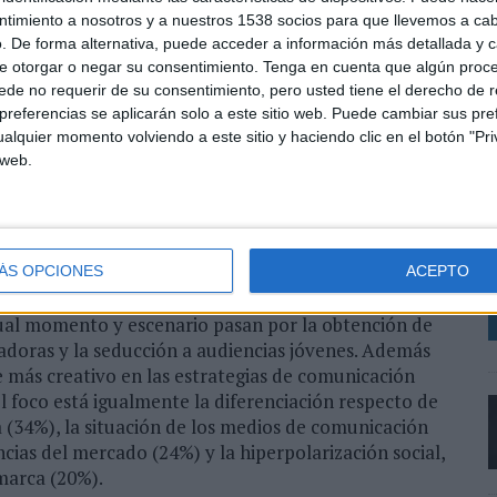
ncas de crecimiento para sus compañías. Esta
ntimiento a nosotros y a nuestros 1538 socios para que llevemos a ca
. De forma alternativa, puede acceder a información más detallada y 
mo disparar el ROI en todas las acciones que
e otorgar o negar su consentimiento.
Tenga en cuenta que algún proc
eocupaciones o retos a los que se enfrentan los
de no requerir de su consentimiento, pero usted tiene el derecho de r
ercera edición del estudio de la agencia y consultora
referencias se aplicarán solo a este sitio web. Puede cambiar sus pref
 de los dircom'. Dicho estudio se basa en una
alquier momento volviendo a este sitio y haciendo clic en el botón "Pri
ción de empresas de la región Iberia (España y
 web.
L
ología, turismo, motor, moda, retail, gran consumo,
d
a
s y formatos para llegar al público ya es la segunda
l
47%). Y aunque parecía que se había superado,
ÁS OPCIONES
ACEPTO
 tercera preocupación en la lista (45%).
tual momento y escenario pasan por la obtención de
adoras y la seducción a audiencias jóvenes. Además
e más creativo en las estrategias de comunicación
l foco está igualmente la diferenciación respecto de
 (34%), la situación de los medios de comunicación
cias del mercado (24%) y la hiperpolarización social,
 marca (20%).