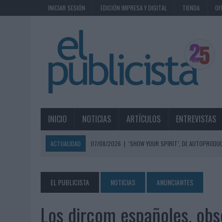
INICIAR SESIÓN
EDICIÓN IMPRESA Y DIGITAL
TIENDA
OF
INICIO
NOTICIAS
ARTÍCULOS
ENTREVISTAS
ACTUALIDAD
07/08/2026
|
‘SHOW YOUR SPIRIT’, DE AUTOPRODUC
07/08/2026
|
EL MÁLAGA CF CULMINA SU TRILOGÍA DE MARCA CON U
07/08/2026
|
MAHOU REIVINDICA EL RITUAL DE LA CAÑA EN EL DÍA IN
EL PUBLICISTA
NOTICIAS
ANUNCIANTES
07/08/2026
|
MG SPIRIT RELANZA SU MARCA CON UNA ESTRATEGIA 
Los dircom españoles, obs
07/08/2026
|
PATRÓN CONVIERTE EL NUEVO SINGLE DE ARÓN PIPER EN