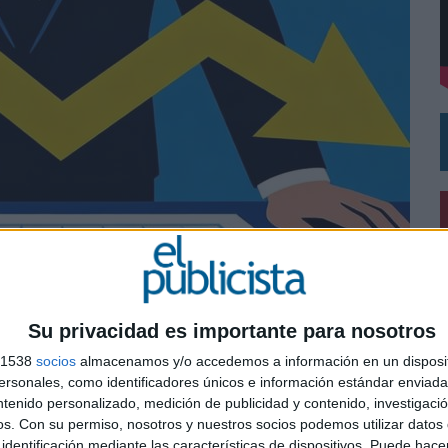
DE CHEIL SPAIN PARA SAMSUNG ELECTRONICS IBERIA
Su privacidad es importante para nosotros
OI son las principales preocupaciones de los
s 1538
socios
almacenamos y/o accedemos a información en un disposit
sonales, como identificadores únicos e información estándar enviada 
ntenido personalizado, medición de publicidad y contenido, investigaci
0
 de empresas españolas tienen entre sus objetivos
os.
Con su permiso, nosotros y nuestros socios podemos utilizar datos 
e las estrategia de comunicación impulsadas desde su
identificación mediante las características de dispositivos. Puede hacer