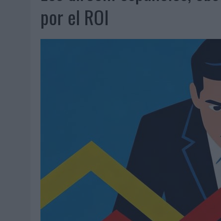
07/08/2026
|
EL VERANO PONE A PRUEBA LA ESTRATEGIA DIGITAL DE
por el ROI
07/08/2026
|
VUELING CONVIERTE LOS RECUERDOS EN SOUVENIRS CO
07/08/2026
|
CUANDO SE APAGUE EL SOL, EL ECLIPSE DE 2026 POND
06/08/2026
|
‘LA VUELTA’, DE FENOMENAL PARA MÁLAGA CF
06/08/2026
|
SIETE DE CADA DIEZ EMPRESAS ESPAÑOLAS NO INTEGRA
06/08/2026
|
LA TELEVISIÓN SIGUE LIDERANDO EL CONSUMO DE MEDI
06/08/2026
|
EL USO DE LA IA GENERATIVA ALCANZA YA AL 62% DE L
06/08/2026
|
SYSTEM1 NOMBRA A KIMBERLY BASTONI COMO NUEVA D
06/08/2026
|
FRIGO Y UNIQLO LANZAN UNA COLECCIÓN PERSONALIZA
06/08/2026
|
LA IA ESTÁ SUBIENDO EL LISTÓN DE LA CREATIVIDAD
05/08/2026
|
BEON WORLDWIDE LANZA RAÍZ URBANA PARA TRANSFOR
05/08/2026
|
FABRA COMUNICACIÓN INCORPORA A CASONÁ Y ASUME 
05/08/2026
|
LOPESAN HOTELS & RESORTS ACERCA EL PARAÍSO CAN
05/08/2026
|
LUIS ARQUILLOS (BURGO DE ARIAS): “LA CONSTRUCCIÓ