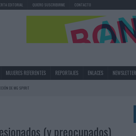
ERTA EDITORIAL
QUIERO SUSCRIBIRME
CONTACTO
MUJERES REFERENTES
REPORTAJES
ENLACES
NEWSLETTE
CIÓN DE MG SPIRIT
NA CAMPAÑA QUE CELEBRA SU REGRESO A PRIMERA DIVISIÓN
TERNACIONAL DE LA CERVEZA
360º CENTRADA EN EL ORIGEN BARCELONÉS
esionados (y preocupados)
 UNA EXPERIENCIA DE MARCA EN IBIZA