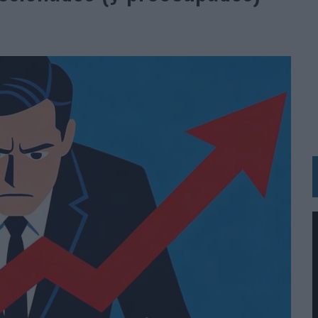
 LAS MARCAS
N IA
RÁ A PRUEBA LA CREATIVIDAD DE LAS MARCAS
N LA INFANCIA EN SU ESTRATEGIA
OS EN VERANO Y SUPERA AL MÓVIL COMO DISPOSITIVO MÁS UTILIZADO
OS ESPAÑOLES
IRECTORA COMERCIAL GLOBAL
BLE INSPIRADA EN CORNETTO, CALIPPO Y SOLERO
MAR EL PATRIMONIO HISTÓRICO EN ACTIVOS CULTURALES Y ECONÓMICOS
LA GESTIÓN DE SUS RELACIONES CON LOS MEDIOS
ARIO EN SU ÚLTIMA CAMPAÑA INTERNACIONAL
N DE MARCA A LARGO PLAZO Y LA MEDICIÓN SON DOS CARAS DE LA MISMA