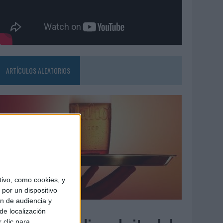
ARTÍCULOS ALEATORIOS
ivo, como cookies, y
por un dispositivo
ón de audiencia y
7/08/2026
de localización
 clic para