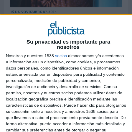
15 DE NOVIEMBRE DE 2024
La entidad lanza nueva campaña cuyo
objetivo, on air del 15 al 30 de noviembre, es
concienciar a los consumidores sobre la
Su privacidad es importante para
importancia de plegar y replegar las cajas
nosotros
de cartón antes de reciclarlas dentro del
Nosotros y nuestros 1538
socios
almacenamos y/o accedemos
contenedor azul
a información en un dispositivo, como cookies, y procesamos
datos personales, como identificadores únicos e información
En las ofertas tentadoras de Black Friday,
estándar enviada por un dispositivo para publicidad y contenido
tradición siempre en auge con el comercio online,
personalizado, medición de publicidad y contenido,
se genera una gran cantidad de envases de papel
investigación de audiencia y desarrollo de servicios.
Con su
y cartón.
Ecoembes
se ha propuesto recordar a
permiso, nosotros y nuestros socios podemos utilizar datos de
los ciudadanos, desde el humor, que la compra
localización geográfica precisa e identificación mediante las
perfecta es aquella en la que las cajas de cartón,
características de dispositivos. Puede hacer clic para otorgarnos
su consentimiento a nosotros y a nuestros 1538 socios para
una vez que ya han terminado su función, se
que llevemos a cabo el procesamiento previamente descrito. De
deben plegar y replegar antes de reciclarlas
forma alternativa, puede acceder a información más detallada y
dentro del contenedor azul y se cuestiona si
cambiar sus preferencias antes de otorgar o negar su