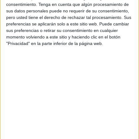
todas las compras que se realizan en ese periodo
consentimiento.
Tenga en cuenta que algún procesamiento de
son necesarias.
sus datos personales puede no requerir de su consentimiento,
pero usted tiene el derecho de rechazar tal procesamiento. Sus
La campaña, desarrollada por la agencia creativa
preferencias se aplicarán solo a este sitio web. Puede cambiar
PS21
, se compone de tres spots basados en una
sus preferencias o retirar su consentimiento en cualquier
realidad social y tradición contemporánea: el
momento volviendo a este sitio y haciendo clic en el botón
espionaje vecinal. Los protagonistas -dos
"Privacidad" en la parte inferior de la página web.
personas de mediana edad y un joven- observan
desde sus ventanas los embalajes que sus vecinos
están reciclando dentro del contenedor azul
especulando, a través de una voz en off, sobre
qué es lo que han comprado y por qué. Este
insight es la excusa para trasladar el mensaje
sobre la importancia de plegar y replegar las
cajas de cartón antes de reciclarlas dentro de los
contenedores azules.
“Ecoembes tiene la misión de fomentar buenos
hábitos en materia de reciclaje y Black Friday, con
su consumo desenfrenado, es una época perfecta