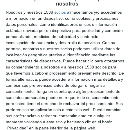
nosotros
Nosotros y nuestros 1538
socios
almacenamos y/o accedemos
a información en un dispositivo, como cookies, y procesamos
8 DE JULIO DE 2022
datos personales, como identificadores únicos e información
estándar enviada por un dispositivo para publicidad y contenido
Cuenta con una amplia experiencia en
personalizado, medición de publicidad y contenido,
empresas del sector tecnológico y digital
investigación de audiencia y desarrollo de servicios.
Con su
permiso, nosotros y nuestros socios podemos utilizar datos de
Fede Iglesias (28 de mayo de 1978, Gijón)
localización geográfica precisa e identificación mediante las
características de dispositivos. Puede hacer clic para otorgarnos
comienza a formar parte de MediaMarkt Iberia
su consentimiento a nosotros y a nuestros 1538 socios para
como nuevo head of marketing & digital para
que llevemos a cabo el procesamiento previamente descrito. De
liderar los departamentos de marketing, online y
forma alternativa, puede acceder a información más detallada y
trade marketing e impulsar de este modo la
cambiar sus preferencias antes de otorgar o negar su
estrategia digital de la compañía en su
consentimiento.
Tenga en cuenta que algún procesamiento de
compromiso por convertirse en el mejor retailer
sus datos personales puede no requerir de su consentimiento,
omnicanal de España.
pero usted tiene el derecho de rechazar tal procesamiento. Sus
preferencias se aplicarán solo a este sitio web. Puede cambiar
Fede, que comenzó muy joven su trayectoria
sus preferencias o retirar su consentimiento en cualquier
profesional en Reino Unido, donde emprendió en
momento volviendo a este sitio y haciendo clic en el botón
diferentes sectores como moda, restauración,
"Privacidad" en la parte inferior de la página web.