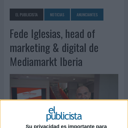
EL PUBLICISTA
NOTICIAS
ANUNCIANTES
Fede Iglesias, head of
marketing & digital de
Mediamarkt Iberia
Su privacidad es importante para