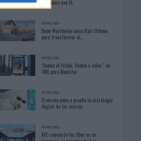
souvenirs con IA
05/08/2026
Beon Worldwide lanza Raíz Urbana
para transformar el...
03/08/2026
‘Vuelve el fútbol. Vuelve a soñar’, de
VML para Movistar
07/08/2026
El verano pone a prueba la estrategia
digital de las marcas
03/08/2026
KFC convierte los Uber en un
homenaje al universo de 'Los...