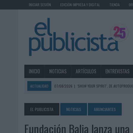
INICIAR SESIÓN
EDICIÓN IMPRESA Y DIGITAL
TIENDA
OF
INICIO
NOTICIAS
ARTÍCULOS
ENTREVISTAS
ACTUALIDAD
07/08/2026
|
‘SHOW YOUR SPIRIT’, DE AUTOPRODUC
07/08/2026
|
EL MÁLAGA CF CULMINA SU TRILOGÍA DE MARCA CON U
07/08/2026
|
MAHOU REIVINDICA EL RITUAL DE LA CAÑA EN EL DÍA IN
EL PUBLICISTA
NOTICIAS
ANUNCIANTES
07/08/2026
|
MG SPIRIT RELANZA SU MARCA CON UNA ESTRATEGIA 
Fundación Balia lanza un
07/08/2026
|
PATRÓN CONVIERTE EL NUEVO SINGLE DE ARÓN PIPER EN