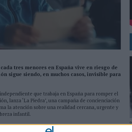
DE CHEIL SPAIN PARA SAMSUNG ELECTRONICS IBERIA
 cada tres menores en España vive en riesgo de
ión sigue siendo, en muchos casos, invisible para
e independiente que trabaja en España para romper el
ación, lanza ‘La Piedra’, una campaña de concienciación
lama la atención sobre una realidad cercana, urgente y
reza infantil.
0
enores de 16 años en España vive en riesgo de