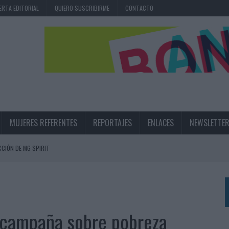
ERTA EDITORIAL
QUIERO SUSCRIBIRME
CONTACTO
MUJERES REFERENTES
REPORTAJES
ENLACES
NEWSLETTE
CIÓN DE MG SPIRIT
NA CAMPAÑA QUE CELEBRA SU REGRESO A PRIMERA DIVISIÓN
TERNACIONAL DE LA CERVEZA
360º CENTRADA EN EL ORIGEN BARCELONÉS
a campaña sobre pobreza
 UNA EXPERIENCIA DE MARCA EN IBIZA