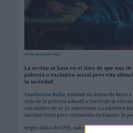
MONEDA”
07/08/2026
|
‘ALEXIA PUTELLAS X GALAXY Z FOLD8 – SIN LÍMITES’, 
26 DE MAYO DE 2026
La acción se basa en el dato de que uno de
pobreza o exclusión social pero esta situac
la sociedad
Fundación Balia
, entidad sin ánimo de lucro 
ciclo de la pobreza infantil a través de la educ
con motivo de su 25 aniversario. La iniciativa l
muchas veces poco reconocida en España: la pob
Según datos del INE, más de uno de cada tres m