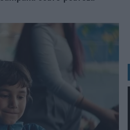
 LAS MARCAS
N IA
RÁ A PRUEBA LA CREATIVIDAD DE LAS MARCAS
N LA INFANCIA EN SU ESTRATEGIA
OS EN VERANO Y SUPERA AL MÓVIL COMO DISPOSITIVO MÁS UTILIZADO
OS ESPAÑOLES
IRECTORA COMERCIAL GLOBAL
BLE INSPIRADA EN CORNETTO, CALIPPO Y SOLERO
MAR EL PATRIMONIO HISTÓRICO EN ACTIVOS CULTURALES Y ECONÓMICOS
LA GESTIÓN DE SUS RELACIONES CON LOS MEDIOS
ARIO EN SU ÚLTIMA CAMPAÑA INTERNACIONAL
N DE MARCA A LARGO PLAZO Y LA MEDICIÓN SON DOS CARAS DE LA MISMA