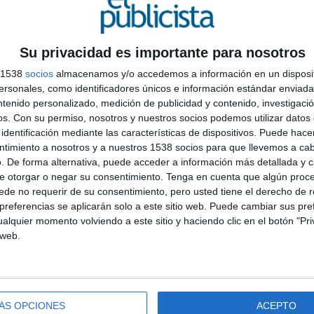
an aún más relevancia si se tiene en cuenta que
ás alta de pobreza infantil. En este contexto,
 centro de la conversación pública y recordar que la
ica.
Su privacidad es importante para nosotros
s 1538
socios
almacenamos y/o accedemos a información en un disposit
ilms
) e ideada por
El Ruso de Rocky
, muestra a un
sonales, como identificadores únicos e información estándar enviada 
ticipación en una función escolar. Se esfuerza y vive
ntenido personalizado, medición de publicidad y contenido, investigaci
el importante. Sin embargo, cuando llega el momento
os.
Con su permiso, nosotros y nuestros socios podemos utilizar datos 
es el de una piedra ya que está presente, forma parte
identificación mediante las características de dispositivos. Puede hacer
A
s de esta metáfora, la campaña resume su mensaje
ntimiento a nosotros y a nuestros 1538 socios para que llevemos a ca
c
 uno de cada tres menores en España. Y es invisible
. De forma alternativa, puede acceder a información más detallada y 
q
e otorgar o negar su consentimiento.
Tenga en cuenta que algún proc
a
de no requerir de su consentimiento, pero usted tiene el derecho de r
referencias se aplicarán solo a este sitio web. Puede cambiar sus pref
alquier momento volviendo a este sitio y haciendo clic en el botón "Pri
 web.
ÁS OPCIONES
ACEPTO