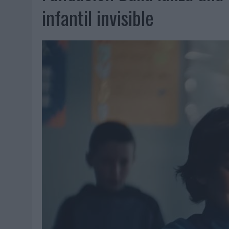
07/08/2026
|
EL VERANO PONE A PRUEBA LA ESTRATEGIA DIGITAL DE
infantil invisible
07/08/2026
|
VUELING CONVIERTE LOS RECUERDOS EN SOUVENIRS CO
07/08/2026
|
CUANDO SE APAGUE EL SOL, EL ECLIPSE DE 2026 POND
06/08/2026
|
‘LA VUELTA’, DE FENOMENAL PARA MÁLAGA CF
06/08/2026
|
SIETE DE CADA DIEZ EMPRESAS ESPAÑOLAS NO INTEGRA
06/08/2026
|
LA TELEVISIÓN SIGUE LIDERANDO EL CONSUMO DE MEDI
06/08/2026
|
EL USO DE LA IA GENERATIVA ALCANZA YA AL 62% DE L
06/08/2026
|
SYSTEM1 NOMBRA A KIMBERLY BASTONI COMO NUEVA D
06/08/2026
|
FRIGO Y UNIQLO LANZAN UNA COLECCIÓN PERSONALIZA
06/08/2026
|
LA IA ESTÁ SUBIENDO EL LISTÓN DE LA CREATIVIDAD
05/08/2026
|
BEON WORLDWIDE LANZA RAÍZ URBANA PARA TRANSFOR
05/08/2026
|
FABRA COMUNICACIÓN INCORPORA A CASONÁ Y ASUME 
05/08/2026
|
LOPESAN HOTELS & RESORTS ACERCA EL PARAÍSO CAN
05/08/2026
|
LUIS ARQUILLOS (BURGO DE ARIAS): “LA CONSTRUCCIÓ