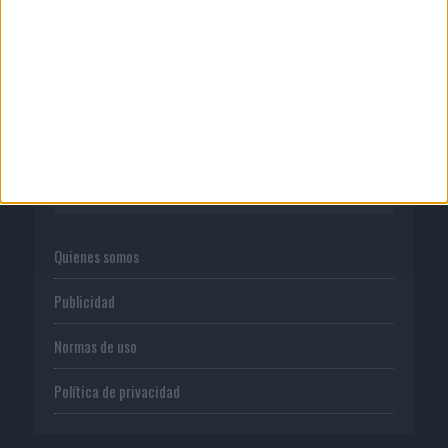
07/08/2026
‘Show Your Spirit’, de autoproducción
de MG Spirit
CORPORATIVO
Quienes somos
Publicidad
Normas de uso
Política de privacidad