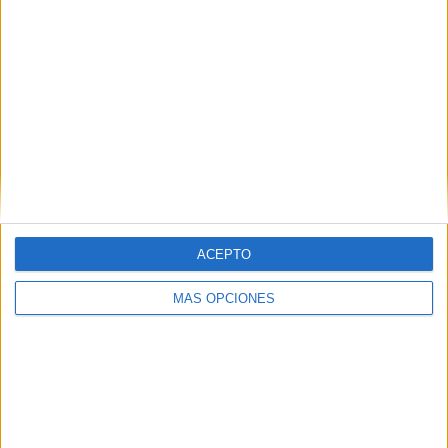
IMPRIMIR
TWEET
SHARE
SHARE
ENVIAR
PIN
ACEPTO
MÁS OPCIONES
SÍGUENOS EN FACEBOOK