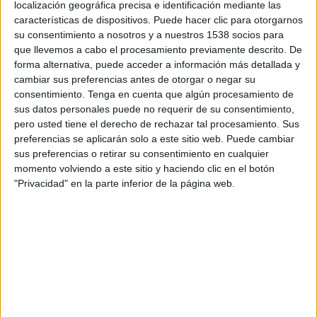
localización geográfica precisa e identificación mediante las
tecnológico alternativo a la compra de
características de dispositivos. Puede hacer clic para otorgarnos
productos.
su consentimiento a nosotros y a nuestros 1538 socios para
que llevemos a cabo el procesamiento previamente descrito. De
Grover tiene actualmente en España un catálogo
forma alternativa, puede acceder a información más detallada y
con más de 3.000 dispositivos diferentes,
cambiar sus preferencias antes de otorgar o negar su
incluyendo smartphones, portátiles, cámaras,
consentimiento.
Tenga en cuenta que algún procesamiento de
wearables, consolas, altavoces, auriculares o
sus datos personales puede no requerir de su consentimiento,
dispositivos inteligentes para el hogar, entre
pero usted tiene el derecho de rechazar tal procesamiento. Sus
preferencias se aplicarán solo a este sitio web. Puede cambiar
otros. Muchos de estos productos forman parte
sus preferencias o retirar su consentimiento en cualquier
del día a día de Garbiñe Muguruza, como
momento volviendo a este sitio y haciendo clic en el botón
herramientas para monitorizar su rendimiento
"Privacidad" en la parte inferior de la página web.
deportivo, planificar su actividad semanal de
entrenamientos o simplemente disfrutar de sus
momentos de desconexión.
Así, a través de la suscripción de Grover, Garbiñe
cuenta con los gadgets que completan su vida
cotidiana y le permiten sacar el máximo partido,
tanto en lo profesional como en lo personal. Para