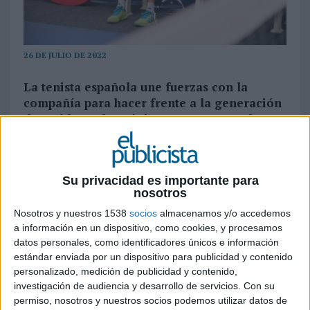
26 DE JULIO DE 2022
La tenista española une fuerzas con la
compañía para hacer frente a la generación
de residuos electrónicos y promover el
acceso a la tecnología por suscripción
La tenista española Garbiñe Muguruza y
Grover
unen sus caminos en favor de la sostenibilidad y
Su privacidad es importante para
nosotros
con el objetivo de hacer frente a la preocupante
generación de residuos electrónicos. La
Nosotros y nuestros 1538
socios
almacenamos y/o accedemos
deportista se convierte así en embajadora de la
a información en un dispositivo, como cookies, y procesamos
marca y dará a conocer su innovador modelo de
datos personales, como identificadores únicos e información
estándar enviada por un dispositivo para publicidad y contenido
alquiler de dispositivos tecnológicos, que triunfa
personalizado, medición de publicidad y contenido,
en España desde el pasado verano y que ha
investigación de audiencia y desarrollo de servicios.
Con su
permitido a sus más de 120.000 usuarios
permiso, nosotros y nuestros socios podemos utilizar datos de
españoles acceder a un modelo de consumo