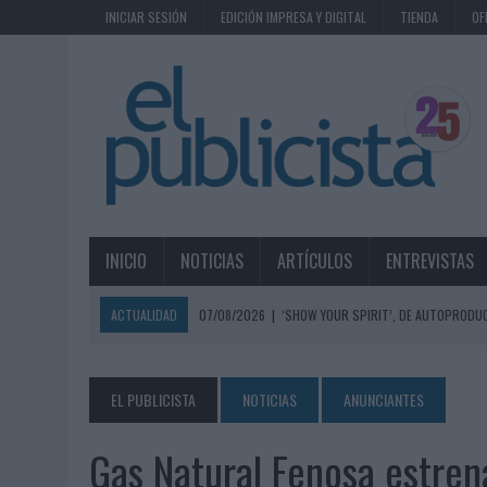
INICIAR SESIÓN
EDICIÓN IMPRESA Y DIGITAL
TIENDA
OF
INICIO
NOTICIAS
ARTÍCULOS
ENTREVISTAS
ACTUALIDAD
07/08/2026
|
‘SHOW YOUR SPIRIT’, DE AUTOPRODUC
07/08/2026
|
EL MÁLAGA CF CULMINA SU TRILOGÍA DE MARCA CON U
07/08/2026
|
MAHOU REIVINDICA EL RITUAL DE LA CAÑA EN EL DÍA IN
EL PUBLICISTA
NOTICIAS
ANUNCIANTES
07/08/2026
|
MG SPIRIT RELANZA SU MARCA CON UNA ESTRATEGIA 
Gas Natural Fenosa estre
07/08/2026
|
PATRÓN CONVIERTE EL NUEVO SINGLE DE ARÓN PIPER EN