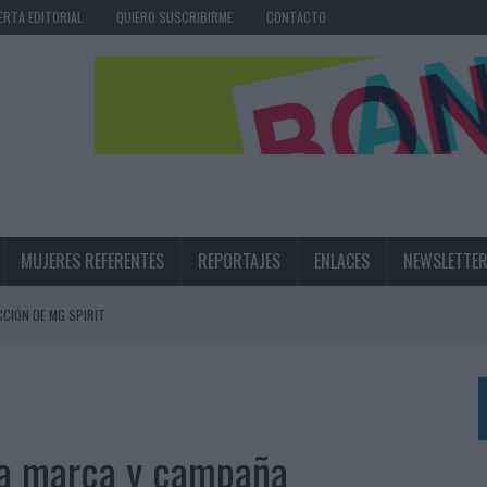
ERTA EDITORIAL
QUIERO SUSCRIBIRME
CONTACTO
MUJERES REFERENTES
REPORTAJES
ENLACES
NEWSLETTE
CIÓN DE MG SPIRIT
NA CAMPAÑA QUE CELEBRA SU REGRESO A PRIMERA DIVISIÓN
TERNACIONAL DE LA CERVEZA
360º CENTRADA EN EL ORIGEN BARCELONÉS
na marca y campaña
 UNA EXPERIENCIA DE MARCA EN IBIZA