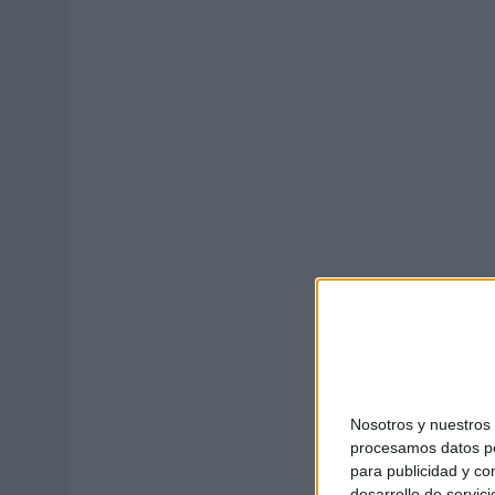
MONEDA”
07/08/2026
|
‘ALEXIA PUTELLAS X GALAXY Z FOLD8 – SIN LÍMITES’, 
Nosotros y nuestro
procesamos datos per
para publicidad y co
desarrollo de servici