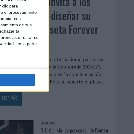
El Real Betis invita a los
 clic para
aficionados a diseñar su
bo el procesamiento
cambiar sus
próxima camiseta Forever
esamiento de sus
echazar tal
Green
erencias o retirar su
vacidad" en la parte
l club abre un concurso internacional para crear
a equipación especial de la temporada 2026/27,
ue volverá a poner el foco en la concienciación
edioambiental El Real Betis ha abierto el plazo...
LEER MÁS
04/08/2026
‘El fútbol sin las personas’, de Dentsu