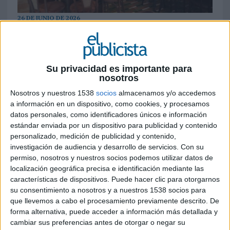
26 DE JUNIO DE 2026
El grupo de restauración italiano abre un
establecimiento de 500 m² en el Barrio de
Salamanca y convierte a España en uno de
Su privacidad es importante para
los mercados estratégicos de su expansión
nosotros
internacional
Nosotros y nuestros 1538
socios
almacenamos y/o accedemos
a información en un dispositivo, como cookies, y procesamos
Gruppomimo ha elegido Madrid para inaugurar
datos personales, como identificadores únicos e información
su primer restaurante en España. El grupo de
estándar enviada por un dispositivo para publicidad y contenido
restauración, fundado en Francia y especializado
personalizado, medición de publicidad y contenido,
en cocina italiana contemporánea, inicia así su
investigación de audiencia y desarrollo de servicios.
Con su
desembarco en el mercado español con un
permiso, nosotros y nuestros socios podemos utilizar datos de
establecimiento situado en la Plaza de Manuel
localización geográfica precisa e identificación mediante las
características de dispositivos. Puede hacer clic para otorgarnos
Becerra, en pleno Barrio de Salamanca.
su consentimiento a nosotros y a nuestros 1538 socios para
que llevemos a cabo el procesamiento previamente descrito. De
La apertura forma parte de la estrategia de
forma alternativa, puede acceder a información más detallada y
expansión internacional de la compañía, que
cambiar sus preferencias antes de otorgar o negar su
identifica a España y Bélgica como dos de sus