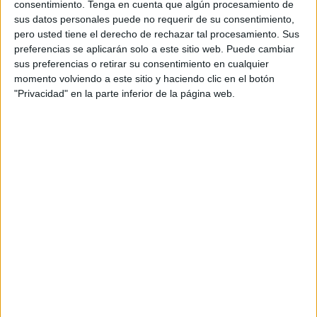
consentimiento.
Tenga en cuenta que algún procesamiento de
mercados prioritarios en Europa. Con este nuevo
sus datos personales puede no requerir de su consentimiento,
local, y la reciente inauguración de otro
pero usted tiene el derecho de rechazar tal procesamiento. Sus
restaurante en Bruselas, Gruppomimo alcanza
preferencias se aplicarán solo a este sitio web. Puede cambiar
los 15 establecimientos.
sus preferencias o retirar su consentimiento en cualquier
momento volviendo a este sitio y haciendo clic en el botón
El nuevo restaurante madrileño cuenta con 500
"Privacidad" en la parte inferior de la página web.
metros cuadrados de superficie y capacidad para
más de 200 comensales, distribuidos entre una
amplia sala interior y una terraza de inspiración
parisina. El espacio combina una estética
contemporánea con referencias a la cultura
madrileña, en línea con la apuesta de la marca
por integrar cada establecimiento en el entorno
de la ciudad que lo acoge.
La propuesta gastronómica gira en torno a la
cocina italiana tradicional elaborada de forma
artesanal. Entre las especialidades destacan la
pizza napolitana, preparada siguiendo los