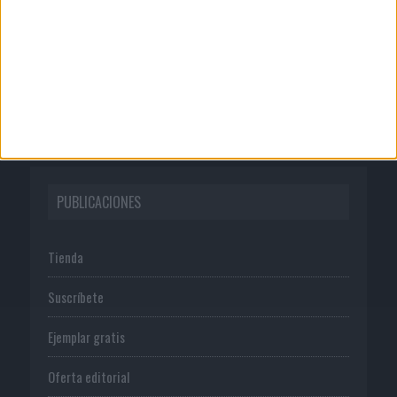
Publicidad
Normas de uso
Política de privacidad
PUBLICACIONES
Tienda
Suscríbete
Ejemplar gratis
Oferta editorial