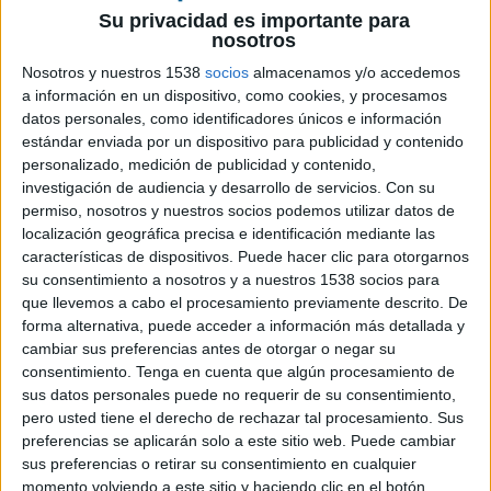
Su privacidad es importante para
nosotros
Nosotros y nuestros 1538
socios
almacenamos y/o accedemos
8 DE DICIEMBRE DE 2017
a información en un dispositivo, como cookies, y procesamos
datos personales, como identificadores únicos e información
De la mano de la agencia OgilvyOne
estándar enviada por un dispositivo para publicidad y contenido
Madrid, ING ha lanzando ‘La Buena
personalizado, medición de publicidad y contenido,
Comisión’, una campaña solidaria con la que
investigación de audiencia y desarrollo de servicios.
Con su
la entidad quiere felicitar a sus clientes esta
permiso, nosotros y nuestros socios podemos utilizar datos de
Navidad
localización geográfica precisa e identificación mediante las
características de dispositivos. Puede hacer clic para otorgarnos
su consentimiento a nosotros y a nuestros 1538 socios para
ING, el banco al que no le gustan las comisiones
que llevemos a cabo el procesamiento previamente descrito. De
ha creado la primera comisión buena de la
forma alternativa, puede acceder a información más detallada y
historia; una comisión que, a diferencia del resto,
cambiar sus preferencias antes de otorgar o negar su
solo cuesta 1 euro (o lo que el cliente esté
consentimiento.
Tenga en cuenta que algún procesamiento de
dispuesto a aportar) y que sirve para mejorar la
sus datos personales puede no requerir de su consentimiento,
vida de muchas personas. Así es ‘La buena
pero usted tiene el derecho de rechazar tal procesamiento. Sus
comisión’, la campaña solidaria con la que la
preferencias se aplicarán solo a este sitio web. Puede cambiar
entidad quiere felicitar a sus clientes esta
sus preferencias o retirar su consentimiento en cualquier
Navidad y dar visibilidad a Power for Youth, el
momento volviendo a este sitio y haciendo clic en el botón