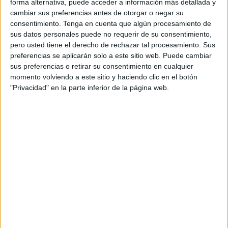
forma alternativa, puede acceder a información más detallada y
la misma historia desde sus respectivos puntos de
cambiar sus preferencias antes de otorgar o negar su
vista. En una de sus clases, la antropóloga
consentimiento.
Tenga en cuenta que algún procesamiento de
estadounidense Margaret Mead (Filadelfia 1901-
sus datos personales puede no requerir de su consentimiento,
Nueva York 1978) fue preguntada sobre cuál
pero usted tiene el derecho de rechazar tal procesamiento. Sus
consideraba como el primer signo de civilización
preferencias se aplicarán solo a este sitio web. Puede cambiar
de la Humanidad, a lo que ella respondió que éste
sus preferencias o retirar su consentimiento en cualquier
era el vestigio de un fémur fracturado y sanado
momento volviendo a este sitio y haciendo clic en el botón
"Privacidad" en la parte inferior de la página web.
de una persona.
Según Mead, ésta primera evidencia de que un
grupo se volcó para cuidar a un individuo
indefenso, que no hubiera sobrevivido por sí
mismo sin ayuda, nos define como animal social.
“Ésta es la premisa de la que parte esta historia.
Lo que nos define verdaderamente como especie
es cómo nos cuidamos entre nosotros”, afirma
Isabel Coixet, directora de la mini serie producida
para Sanitas.