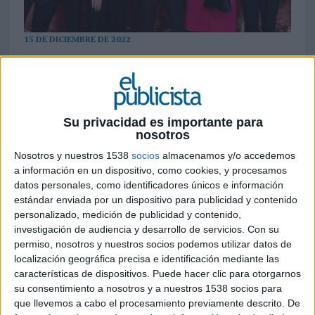
15 DE DICIEMBRE DE 2022
Se trata de una campaña navideña que
consta de cuatro capítulos que cuentan una
misma historia desde la perspectiva de cada
uno de sus protagonistas
Su privacidad es importante para
nosotros
Sanitas
presentó ayer en los MK2 Cines Paz de
Nosotros y nuestros 1538
socios
almacenamos y/o accedemos
Madrid su campaña de Navidad, dirigida por
a información en un dispositivo, como cookies, y procesamos
Isabel Coixet y protagonizada por Laia Costa -
datos personales, como identificadores únicos e información
nominada a los próximos Premios Goya como
estándar enviada por un dispositivo para publicidad y contenido
mejor actriz protagonista-, Hugo Silva, Irene
personalizado, medición de publicidad y contenido,
Escolar, Susi Sánchez -también nominada a los
investigación de audiencia y desarrollo de servicios.
Con su
permiso, nosotros y nuestros socios podemos utilizar datos de
Goya como mejor actriz de reparto-, y Roberto
localización geográfica precisa e identificación mediante las
Álvarez.
características de dispositivos. Puede hacer clic para otorgarnos
su consentimiento a nosotros y a nuestros 1538 socios para
Los actores protagonizan una miniserie de cuatro
que llevemos a cabo el procesamiento previamente descrito. De
capítulos, ambientados en Navidad, que cuentan