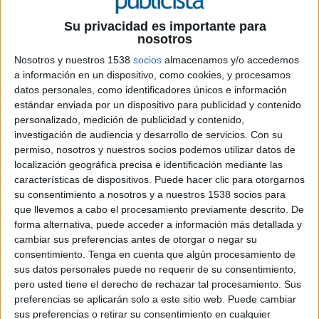
Su privacidad es importante para
nosotros
8 DE FEBRERO DE 2021
Nosotros y nuestros 1538
socios
almacenamos y/o accedemos
a información en un dispositivo, como cookies, y procesamos
Sustituirá en el cargo a Paulo Soares, quien
datos personales, como identificadores únicos e información
pasará a liderar la nueva Área de Mercados
estándar enviada por un dispositivo para publicidad y contenido
en Desarrollo de Sigma en Europa
personalizado, medición de publicidad y contenido,
investigación de audiencia y desarrollo de servicios.
Con su
Sigma, compañía global en la industria
permiso, nosotros y nuestros socios podemos utilizar datos de
alimentaria, ha nombrado a Javier Dueñas, hasta
localización geográfica precisa e identificación mediante las
ahora director general de Campofrío Frescos,
características de dispositivos. Puede hacer clic para otorgarnos
nuevo CEO de Campofrío España.
su consentimiento a nosotros y a nuestros 1538 socios para
que llevemos a cabo el procesamiento previamente descrito. De
Con esta nueva estructura organizativa la
forma alternativa, puede acceder a información más detallada y
cambiar sus preferencias antes de otorgar o negar su
Compañía pretende reforzar su estrategia de
consentimiento.
Tenga en cuenta que algún procesamiento de
negocio en Europa para atender las tendencias y
sus datos personales puede no requerir de su consentimiento,
necesidades de clientes y consumidores, e
pero usted tiene el derecho de rechazar tal procesamiento. Sus
impulsar su compromiso de creación de valor
preferencias se aplicarán solo a este sitio web. Puede cambiar
sostenible para, de esta manera, reforzar su
sus preferencias o retirar su consentimiento en cualquier