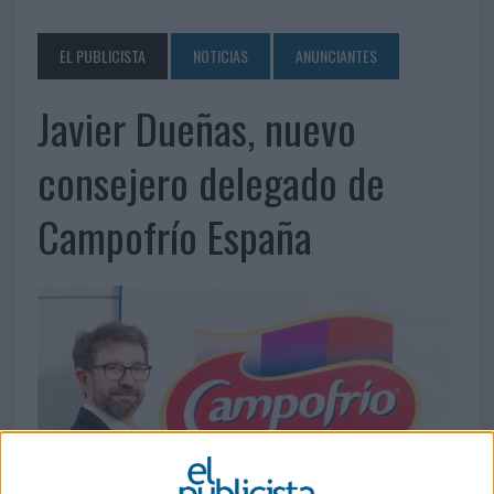
EL PUBLICISTA
NOTICIAS
ANUNCIANTES
Javier Dueñas, nuevo
consejero delegado de
Campofrío España