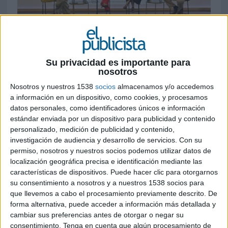
Su privacidad es importante para
16 DE JUNIO DE 2026
nosotros
Nosotros y nuestros 1538
socios
almacenamos y/o accedemos
La compañía amplía la iniciativa
a información en un dispositivo, como cookies, y procesamos
'#ÚneteAlMovimientoRefill' a 15 marcas y 26
datos personales, como identificadores únicos e información
productos, mientras en España impulsa el
estándar enviada por un dispositivo para publicidad y contenido
debate sobre cómo convertir las recargas en
personalizado, medición de publicidad y contenido,
un hábito de consumo
investigación de audiencia y desarrollo de servicios.
Con su
permiso, nosotros y nuestros socios podemos utilizar datos de
L'Oréal Groupe ha lanzado la tercera edición de
localización geográfica precisa e identificación mediante las
'#ÚneteAlMovimientoRefill', la campaña de
características de dispositivos. Puede hacer clic para otorgarnos
sostenibilidad más amplia desarrollada hasta la
su consentimiento a nosotros y a nuestros 1538 socios para
fecha por la compañía. Coincidiendo con el Día
que llevemos a cabo el procesamiento previamente descrito. De
Mundial del Refill, celebrado el 16 de junio, la
forma alternativa, puede acceder a información más detallada y
iniciativa reúne a cuatro divisiones de negocio, 15
cambiar sus preferencias antes de otorgar o negar su
consentimiento.
Tenga en cuenta que algún procesamiento de
marcas y 26 productos con el objetivo de