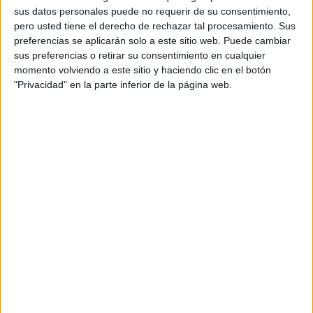
sus datos personales puede no requerir de su consentimiento,
impulsar la adopción de formatos recargables en
pero usted tiene el derecho de rechazar tal procesamiento. Sus
distintas categorías de belleza.
preferencias se aplicarán solo a este sitio web. Puede cambiar
sus preferencias o retirar su consentimiento en cualquier
La campaña abarca productos de cuidado de la
momento volviendo a este sitio y haciendo clic en el botón
piel, fragancias, maquillaje y cuidado capilar,
"Privacidad" en la parte inferior de la página web.
incorporando por primera vez soluciones de
recarga en el ámbito del cuidado dermatológico
de la piel a través de marcas como La Roche-
Posay, Vichy y CeraVe.
Según datos citados por la compañía a partir de
una encuesta de Kantar,
el 84% de los
consumidores afirma querer tomar
decisiones más sostenibles
, aunque persisten
barreras relacionadas con el conocimiento y el
acceso a este tipo de soluciones. Con esta
iniciativa, L'Oréal busca aumentar la visibilidad de
los formatos refill tanto en el canal físico como
online.