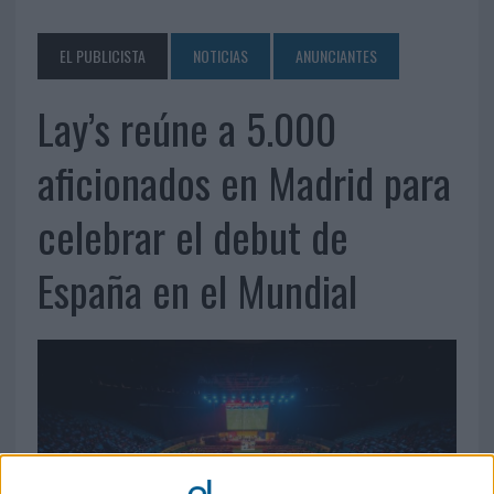
EL PUBLICISTA
NOTICIAS
ANUNCIANTES
Lay’s reúne a 5.000
aficionados en Madrid para
celebrar el debut de
España en el Mundial