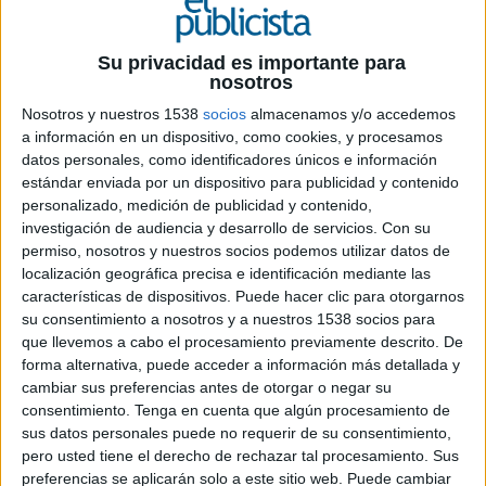
Su privacidad es importante para
nosotros
Nosotros y nuestros 1538
socios
almacenamos y/o accedemos
16 DE JUNIO DE 2026
a información en un dispositivo, como cookies, y procesamos
datos personales, como identificadores únicos e información
La marca transforma el Palacio de
estándar enviada por un dispositivo para publicidad y contenido
personalizado, medición de publicidad y contenido,
Vistalegre en una gran 'watch party' con
investigación de audiencia y desarrollo de servicios.
Con su
David Villa y creadores de contenido como
permiso, nosotros y nuestros socios podemos utilizar datos de
DjMariio, Nil Ojeda o Noe9977
localización geográfica precisa e identificación mediante las
características de dispositivos. Puede hacer clic para otorgarnos
Lay’s convirtió este lunes el Palacio de Vistalegre
su consentimiento a nosotros y a nuestros 1538 socios para
de Madrid en uno de los principales puntos de
que llevemos a cabo el procesamiento previamente descrito. De
encuentro para seguir el debut de la selección
forma alternativa, puede acceder a información más detallada y
española en la Copa Mundial de la FIFA 2026.
cambiar sus preferencias antes de otorgar o negar su
Cerca de 5.000 aficionados participaron en una
consentimiento.
Tenga en cuenta que algún procesamiento de
gran 'watch party' organizada por la marca, que
sus datos personales puede no requerir de su consentimiento,
contó con la presencia de David Villa y varios de
pero usted tiene el derecho de rechazar tal procesamiento. Sus
los creadores de contenido más populares del
preferencias se aplicarán solo a este sitio web. Puede cambiar