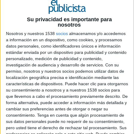
Su privacidad es importante para
5 DE DICIEMBRE DE 2024
nosotros
Nosotros y nuestros 1538
socios
almacenamos y/o accedemos
En el marco de la celebración de su 30
a información en un dispositivo, como cookies, y procesamos
aniversario, Lidl ha organizado esta
datos personales, como identificadores únicos e información
experiencia gastronómica en directo
estándar enviada por un dispositivo para publicidad y contenido
reafirmando su compromiso de
personalizado, medición de publicidad y contenido,
democratizar la gastronomía y hacerla
investigación de audiencia y desarrollo de servicios.
Con su
accesible
permiso, nosotros y nuestros socios podemos utilizar datos de
localización geográfica precisa e identificación mediante las
características de dispositivos. Puede hacer clic para otorgarnos
Lidl
ha organizado una experiencia
su consentimiento a nosotros y a nuestros 1538 socios para
gastronómica única protagonizada por Karlos
que llevemos a cabo el procesamiento previamente descrito. De
Arguiñano y su hijo, Joseba. Ha sido el más joven
forma alternativa, puede acceder a información más detallada y
de los chefs el encargado de elaborar un menú en
cambiar sus preferencias antes de otorgar o negar su
directo con productos frescos de origen español,
consentimiento.
Tenga en cuenta que algún procesamiento de
sostenibles y con una buena relación calidad-
sus datos personales puede no requerir de su consentimiento,
precio, todos de Lidl.
pero usted tiene el derecho de rechazar tal procesamiento. Sus
preferencias se aplicarán solo a este sitio web. Puede cambiar