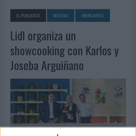
EL PUBLICISTA
NOTICIAS
ANUNCIANTES
Lidl organiza un
showcooking con Karlos y
Joseba Arguiñano