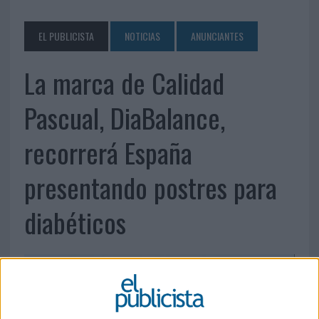
EL PUBLICISTA
NOTICIAS
ANUNCIANTES
La marca de Calidad
Pascual, DiaBalance,
recorrerá España
presentando postres para
diabéticos