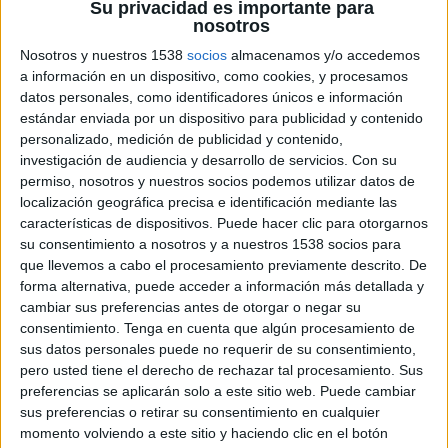
Su privacidad es importante para
nosotros
Nosotros y nuestros 1538
socios
almacenamos y/o accedemos
a información en un dispositivo, como cookies, y procesamos
datos personales, como identificadores únicos e información
estándar enviada por un dispositivo para publicidad y contenido
personalizado, medición de publicidad y contenido,
investigación de audiencia y desarrollo de servicios.
Con su
permiso, nosotros y nuestros socios podemos utilizar datos de
15 DE FEBRERO DE 2017
localización geográfica precisa e identificación mediante las
características de dispositivos. Puede hacer clic para otorgarnos
Gracias al Food Truck DiaBalance se podrán
su consentimiento a nosotros y a nuestros 1538 socios para
probar algunos de los postres del I concurso
que llevemos a cabo el procesamiento previamente descrito. De
de postres DiaBalance, comprar productos y
forma alternativa, puede acceder a información más detallada y
obtener descuento para el e-commerce
cambiar sus preferencias antes de otorgar o negar su
consentimiento.
Tenga en cuenta que algún procesamiento de
La marca Calidad Pascual va a recorrer España
sus datos personales puede no requerir de su consentimiento,
ofreciendo dulces específicamente elaborados
pero usted tiene el derecho de rechazar tal procesamiento. Sus
para aquellas personas que tienen que controlar
preferencias se aplicarán solo a este sitio web. Puede cambiar
sus preferencias o retirar su consentimiento en cualquier
sus niveles de glucosa. Casi el 14% de la población
momento volviendo a este sitio y haciendo clic en el botón
española tiene diabetes. Por eso, DiaBalance, la